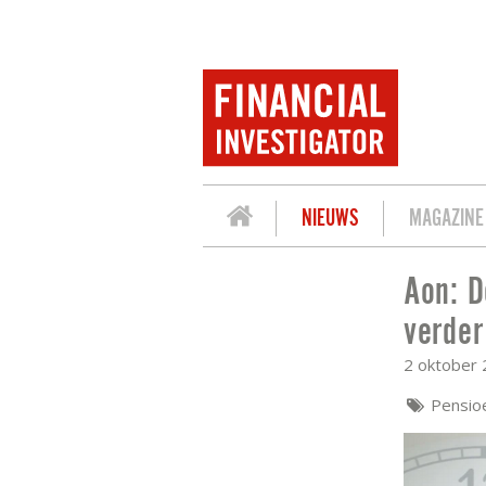
NIEUWS
MAGAZINE
Aon: D
AON: DEKKINGSGRADEN PENSIOENFO
verde
2 oktober
Pensio