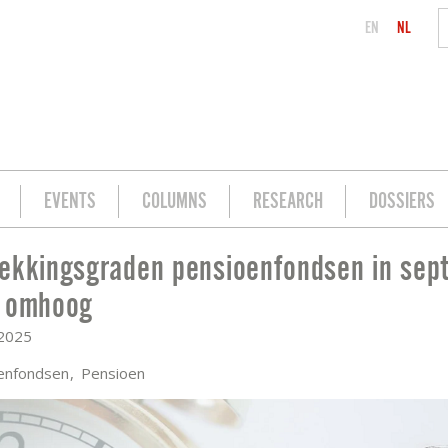
EN
NL
EVENTS
COLUMNS
RESEARCH
DOSSIERS
ekkingsgraden pensioenfondsen in sep
NDSEN IN SEPTEMBER VERDER OMHOOG
r omhoog
 2025
enfondsen
Pensioen