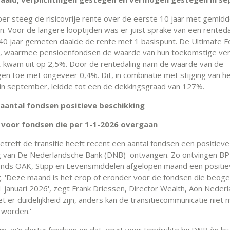
er steeg de risicovrije rente over de eerste 10 jaar met gemidde
n. Voor de langere looptijden was er juist sprake van een renteda
40 jaar gemeten daalde de rente met 1 basispunt. De Ultimate 
, waarmee pensioenfondsen de waarde van hun toekomstige verp
 kwam uit op 2,5%. Door de rentedaling nam de waarde van de
gen toe met ongeveer 0,4%. Dit, in combinatie met stijging van h
n september, leidde tot een de dekkingsgraad van 127%.
: aantal fondsen positieve beschikking
voor fondsen die per 1-1-2026 overgaan
etreft de transitie heeft recent een aantal fondsen een positieve
g van De Nederlandsche Bank (DNB) ontvangen. Zo ontvingen B
nds OAK, Stipp en Levensmiddelen afgelopen maand een positi
g. 'Deze maand is het erop of eronder voor de fondsen die beogen
1 januari 2026', zegt Frank Driessen, Director Wealth, Aon Nederl
er duidelijkheid zijn, anders kan de transitiecommunicatie niet 
 worden.'
m zo’n dertig fondsen en dat zorgt voor topdrukte bij DNB èn bij