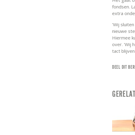
fondsen. L
extra onde
'Wij sluite
nieuwe stel
Hiermee ku
over. 'Wij
tact blijve
DEEL DIT BER
GERELA