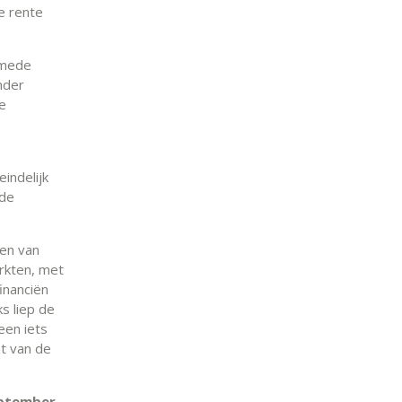
e rente
 mede
nder
e
indelijk
 de
en van
rkten, met
inanciën
s liep de
een iets
t van de
eptember