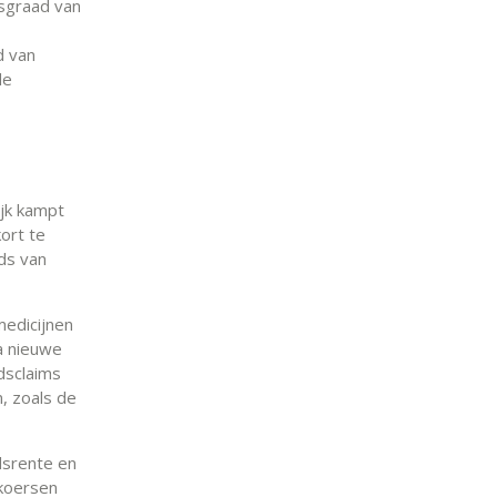
sgraad van
d van
de
ijk kampt
ort te
ads van
edicijnen
a nieuwe
dsclaims
n, zoals de
dsrente en
nkoersen