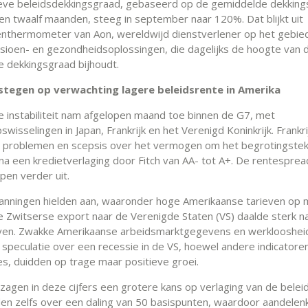
ieve beleidsdekkingsgraad, gebaseerd op de gemiddelde dekking
en twaalf maanden, steeg in september naar 120%. Dat blijkt uit
nthermometer van Aon, wereldwijd dienstverlener op het gebie
ensioen- en gezondheidsoplossingen, die dagelijks de hoogte van 
 dekkingsgraad bijhoudt.
stegen op verwachting lagere beleidsrente in Amerika
ke instabiliteit nam afgelopen maand toe binnen de G7, met
swisselingen in Japan, Frankrijk en het Verenigd Koninkrijk. Frankr
e problemen en scepsis over het vermogen om het begrotingstek
 na een kredietverlaging door Fitch van AA- tot A+. De rentespre
epen verder uit.
nningen hielden aan, waaronder hoge Amerikaanse tarieven op m
De Zwitserse export naar de Verenigde Staten (VS) daalde sterk n
ven. Zwakke Amerikaanse arbeidsmarktgegevens en werklooshei
 speculatie over een recessie in de VS, hoewel andere indicatore
es, duidden op trage maar positieve groei.
zagen in deze cijfers een grotere kans op verlaging van de belei
en zelfs over een daling van 50 basispunten, waardoor aandele