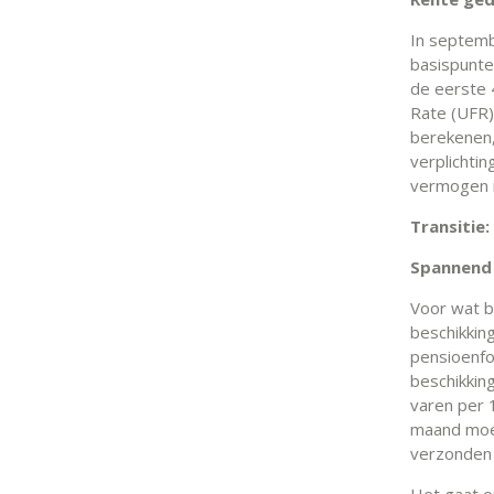
In septemb
basispunte
de eerste 
Rate (UFR)
berekenen,
verplichtin
vermogen i
Transitie
Spannend 
Voor wat b
beschikkin
pensioenfo
beschikkin
varen per 
maand moet 
verzonden
Het gaat o