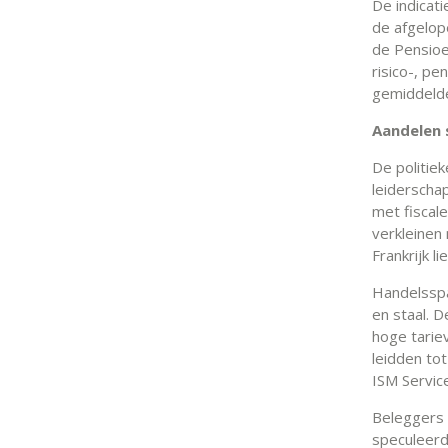
De indicat
de afgelop
de Pensioe
risico-, p
gemiddelde
Aandelen 
De politie
leiderschap
met fiscal
verkleinen
Frankrijk li
Handelsspa
en staal. 
hoge tarie
leidden tot
ISM Servic
Beleggers 
speculeerd