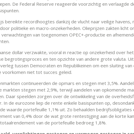
iepen. De Federal Reserve reageerde voorzichtig en verlaagde d
ispunten.
js bereikte recordhoogtes dankzij de vlucht naar veilige havens,
door politieke en macro-onzekerheden. Olieprijzen zakten licht o
an verwachtingen van toegenomen OPEC+-productie en afnemend
hten.
anse dollar verzwakte, vooral in reactie op onzekerheid over het
e begrotingsproces en ten opzichte van andere grote valuta. Uite
overleg tussen Democraten en Republikeinen om een sluiting van
e voorkomen niet tot succes geleid.
nmarkten continueerden de opmars en stegen met 3,5%. Aandel
e markten stegen met 2,9%, terwijl aandelen van opkomende ma
n. Daar speelden zorgen over de ontwikkeling van de overheidsf
r. In de eurozone liep de rente enkele basispunten op, desondank
de waarde portefeuille 1,1% uit. Zo behaalden bedrijfsobligaties 
ement van 0,4% door de wat grote rentestijging aan de korte kan
 totaalrendement van de portefeuille bedroeg 1,8%.
aald, verplichtingen gestegen en vermogen gestegen in s