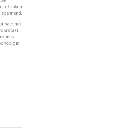
, of zaken
e spannend.
at naar het
voorstaat.
arbonus
orlopig in