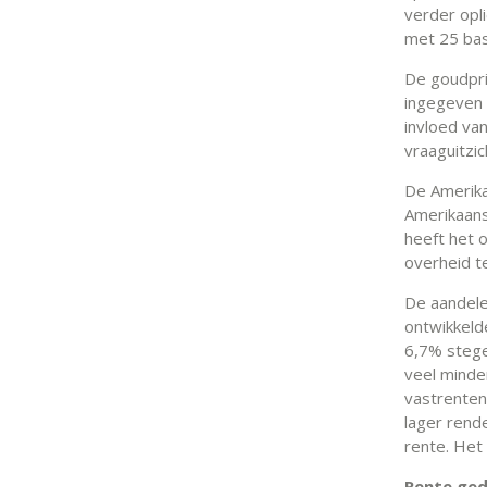
verder opl
met 25 bas
De goudpri
ingegeven 
invloed v
vraaguitzic
De Amerika
Amerikaans
heeft het 
overheid t
De aandele
ontwikkeld
6,7% stege
veel minde
vastrenten
lager rend
rente. Het
Rente ged