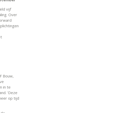
ld vijf
ling. Over
Forward
lichtingen
et
PF Bouw,
eve
 in te
and. 'Deze
meer op tijd
 de