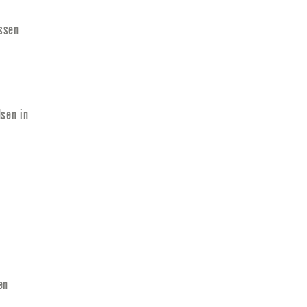
ussen
sen in
en