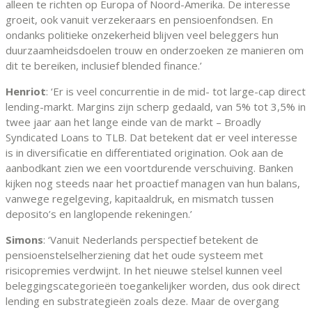
alleen te richten op Europa of Noord-Amerika. De interesse
groeit, ook vanuit verzekeraars en pensioenfondsen. En
ondanks politieke onzekerheid blijven veel beleggers hun
duurzaamheidsdoelen trouw en onderzoeken ze manieren om
dit te bereiken, inclusief blended finance.’
Henriot
: ‘Er is veel concurrentie in de mid- tot large-cap direct
lending-markt. Margins zijn scherp gedaald, van 5% tot 3,5% in
twee jaar aan het lange einde van de markt – Broadly
Syndicated Loans to TLB. Dat betekent dat er veel interesse
is in diversificatie en differentiated origination. Ook aan de
aanbodkant zien we een voortdurende verschuiving. Banken
kijken nog steeds naar het proactief managen van hun balans,
vanwege regelgeving, kapitaaldruk, en mismatch tussen
deposito’s en langlopende rekeningen.’
Simons
: ‘Vanuit Nederlands perspectief betekent de
pensioenstelselherziening dat het oude systeem met
risicopremies verdwijnt. In het nieuwe stelsel kunnen veel
beleggingscategorieën toegankelijker worden, dus ook direct
lending en substrategieën zoals deze. Maar de overgang