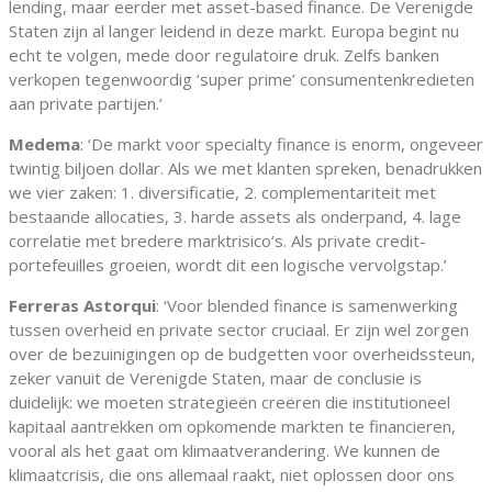
lending, maar eerder met asset-based finance. De Verenigde
Staten zijn al langer leidend in deze markt. Europa begint nu
echt te volgen, mede door regulatoire druk. Zelfs banken
verkopen tegenwoordig ‘super prime’ consumentenkredieten
aan private partijen.’
Medema
: ‘De markt voor specialty finance is enorm, ongeveer
twintig biljoen dollar. Als we met klanten spreken, benadrukken
we vier zaken: 1. diversificatie, 2. complementariteit met
bestaande allocaties, 3. harde assets als onderpand, 4. lage
correlatie met bredere marktrisico’s. Als private credit-
portefeuilles groeien, wordt dit een logische vervolgstap.’
Ferreras Astorqui
: ‘Voor blended finance is samenwerking
tussen overheid en private sector cruciaal. Er zijn wel zorgen
over de bezuinigingen op de budgetten voor overheidssteun,
zeker vanuit de Verenigde Staten, maar de conclusie is
duidelijk: we moeten strategieën creëren die institutioneel
kapitaal aantrekken om opkomende markten te financieren,
vooral als het gaat om klimaatverandering. We kunnen de
klimaatcrisis, die ons allemaal raakt, niet oplossen door ons