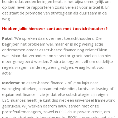
honderdduizenden leningen hebt, is het bijna onmogelijk om
op loan-level te rapporteren zoals vereist voor artikel 8. En
dat staat de promotie van strategieën als duurzaam in de
weg.’
Hebben jullie hierover contact met toezichthouders?
Patel
: ‘We spreken daarover met toezichthouders. Die
begrijpen het probleem wel, maar er is nog weinig actie
ondernomen omdat asset-based finance nog relatief klein
was. Maar dat verandert: onze sector groeit snel en kan niet
meer genegeerd worden. Zodra beleggers zelf om duidelijke
regels vragen, zal de regulering volgen. Vraag komt vóór
actie.’
Medema
: ‘In asset-based finance – of je nu kijkt naar
woninghypotheken, consumentenkrediet, luchtvaartleasing of
equipment finance – zie je dat elke substrategie zijn eigen
ESG-nuances heeft. Je kunt dus niet een universeel framework
gebruiken. Wij werken daarom nauw samen met onze
portefeuillemanagers, zowel in ESG als in private credit, om
per sub-strategie te bepalen welke ESGfactoren relevant zijn.’