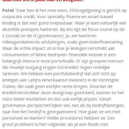
Patel
: ‘Daar ben ik het mee eens. ESGregelgeving is gericht op
corporate credit. Voor specialty finance en asset-based
lending is dat niet goed toepasbaar. Maar je kunt natuurlijk wel
dezelfde principes hanteren. Bij ons ligt de focus vooral op de
S (social) en de G (governance). Ja, we hanteren
milieugerelateerde uitsluitingen, zoals geen kolenfinanciering.
Maar de echte impact zit in hoe je leningen verstrekt aan
consumenten of kleine bedrijven. Financiële inclusie is een
belangrijk thema in onze portefeuille. Er zijn groepen mensen
die moeilijk toegang krijgen tot krediet tegen redelijke
tarieven. We hebben een portfoliobedrijf dat zich richt op
leningen aan Latijns Amerikaanse inwoners in de Verenigde
Staten, die vaak geen eerlijke rente kregen. Doordat de
kredietverstrekker deze doelgroep goed kent, kunnen ze het
risico beter inschatten en dus ook eerlijk prijzen. Vanuit
governance-perspectief kijken we, net als bij bedrijfsleningen,
naar hoe het bedrijf is georganiseerd. Hoe gaan ze om met
personeel en klanten? Welke procedures hebben ze. Een
groot probleem is het volgende: als je een fonds met