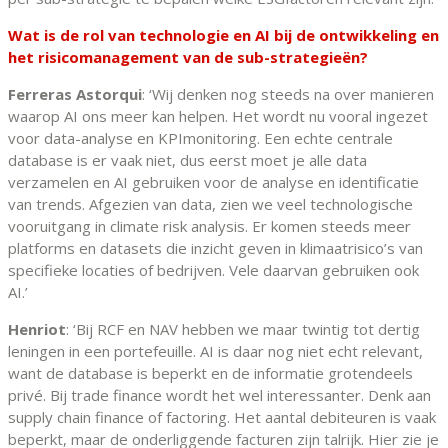
Wat is de rol van technologie en AI bij de ontwikkeling en
het risicomanagement van de sub-strategieën?
Ferreras Astorqui
: ‘Wij denken nog steeds na over manieren
waarop AI ons meer kan helpen. Het wordt nu vooral ingezet
voor data-analyse en KPImonitoring. Een echte centrale
database is er vaak niet, dus eerst moet je alle data
verzamelen en AI gebruiken voor de analyse en identificatie
van trends. Afgezien van data, zien we veel technologische
vooruitgang in climate risk analysis. Er komen steeds meer
platforms en datasets die inzicht geven in klimaatrisico’s van
specifieke locaties of bedrijven. Vele daarvan gebruiken ook
AI.’
Henriot
: ‘Bij RCF en NAV hebben we maar twintig tot dertig
leningen in een portefeuille. AI is daar nog niet echt relevant,
want de database is beperkt en de informatie grotendeels
privé. Bij trade finance wordt het wel interessanter. Denk aan
supply chain finance of factoring. Het aantal debiteuren is vaak
beperkt, maar de onderliggende facturen zijn talrijk. Hier zie je