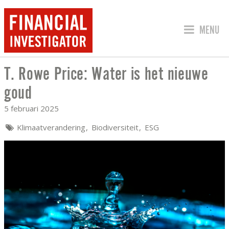
SPRING 
MENU
T. Rowe Price: Water is het nieuwe
T. ROWE PRICE: WATER IS HET NIEUW
goud
5 februari 2025
Klimaatverandering
Biodiversiteit
ESG