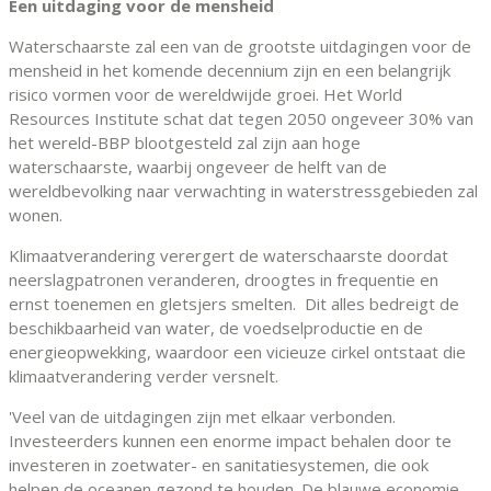
Een uitdaging voor de mensheid
Waterschaarste zal een van de grootste uitdagingen voor de
mensheid in het komende decennium zijn en een belangrijk
risico vormen voor de wereldwijde groei. Het World
Resources Institute schat dat tegen 2050 ongeveer 30% van
het wereld-BBP blootgesteld zal zijn aan hoge
waterschaarste, waarbij ongeveer de helft van de
wereldbevolking naar verwachting in waterstressgebieden zal
wonen.
Klimaatverandering verergert de waterschaarste doordat
neerslagpatronen veranderen, droogtes in frequentie en
ernst toenemen en gletsjers smelten. Dit alles bedreigt de
beschikbaarheid van water, de voedselproductie en de
energieopwekking, waardoor een vicieuze cirkel ontstaat die
klimaatverandering verder versnelt.
'Veel van de uitdagingen zijn met elkaar verbonden.
Investeerders kunnen een enorme impact behalen door te
investeren in zoetwater- en sanitatiesystemen, die ook
helpen de oceanen gezond te houden. De blauwe economie