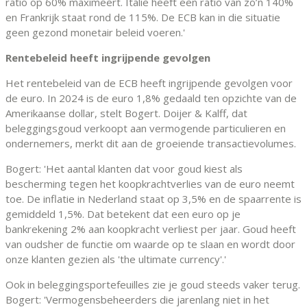
ratio op 60% maximeert. Italië heeft een ratio van zo’n 140%
en Frankrijk staat rond de 115%. De ECB kan in die situatie
geen gezond monetair beleid voeren.'
Rentebeleid heeft ingrijpende gevolgen
Het rentebeleid van de ECB heeft ingrijpende gevolgen voor
de euro. In 2024 is de euro 1,8% gedaald ten opzichte van de
Amerikaanse dollar, stelt Bogert. Doijer & Kalff, dat
beleggingsgoud verkoopt aan vermogende particulieren en
ondernemers, merkt dit aan de groeiende transactievolumes.
Bogert: 'Het aantal klanten dat voor goud kiest als
bescherming tegen het koopkrachtverlies van de euro neemt
toe. De inflatie in Nederland staat op 3,5% en de spaarrente is
gemiddeld 1,5%. Dat betekent dat een euro op je
bankrekening 2% aan koopkracht verliest per jaar. Goud heeft
van oudsher de functie om waarde op te slaan en wordt door
onze klanten gezien als 'the ultimate currency'.'
Ook in beleggingsportefeuilles zie je goud steeds vaker terug.
Bogert: 'Vermogensbeheerders die jarenlang niet in het