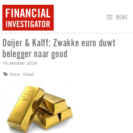
SPRING 
MENU
Doijer & Kalff: Zwakke euro duwt
DOIJER & KALFF: ZWAKKE EURO DUW
belegger naar goud
18 oktober 2024
Euro
Goud