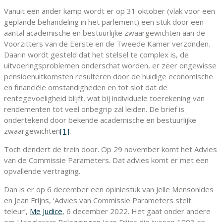
Vanuit een ander kamp wordt er op 31 oktober (vlak voor een
geplande behandeling in het parlement) een stuk door een
aantal academische en bestuurlijke zwaargewichten aan de
Voorzitters van de Eerste en de Tweede Kamer verzonden.
Daarin wordt gesteld dat het stelsel te complex is, de
uitvoeringsproblemen onderschat worden, er zeer ongewisse
pensioenuitkomsten resulteren door de huidige economische
en financiële omstandigheden en tot slot dat de
rentegevoeligheid blijft, wat bij individuele toerekening van
rendementen tot veel onbegrip zal leiden. De brief is
ondertekend door bekende academische en bestuurlijke
zwaargewichten
[1]
.
Toch dendert de trein door. Op 29 november komt het Advies
van de Commissie Parameters. Dat advies komt er met een
opvallende vertraging.
Dan is er op 6 december een opiniestuk van Jelle Mensonides
en Jean Frijns, ‘Advies van Commissie Parameters stelt
teleur’,
Me Judice
, 6 december 2022. Het gaat onder andere
om Hoogleraar Beleggingen Jean Frijns die tussen 1993 en