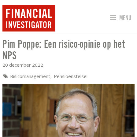
SPRING 
MENU
Pim Poppe: Een risico-opinie op het
PIM POPPE: EEN RISICO-OPINIE OP HE
NPS
20 december 2022
Risicomanagement
Pensioenstelsel