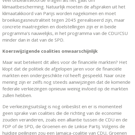
veel onbeantwoorde vragen als het gaat om
klimaatbescherming. Natuurlijk moeten de afspraken uit het
klimaatakkoord van Parijs worden nagekomen en moet
broeikasgasneutraliteit tegen 2045 gerealiseerd zijn, maar
concrete maatregelen en doelstellingen zijn er in beide
programma's nauwelijks, in het programma van de CDU/CSU
minder dan in dat van de SPD.
Koerswijzigende coalities onwaarschijnlijk
Maar wat betekent dit alles voor de financiële markten? Het
klopt dat de politiek de afgelopen jaren voor de financiële
markten een ondergeschikte rol heeft gespeeld. Naar onze
mening zijn er zelfs nog steeds aanwijzingen dat de komende
federale verkiezingen opnieuw weinig invloed op de markten
zullen hebben.
De verkiezingsuitslag is nog onbeslist en er is momenteel
geen sprake van coalities die de richting van de economie
zouden veranderen, zoals een alliantie tussen de CDU en de
FDP of de SPD, de Groenen en de Linkse Partij. Volgens de
huidige peilingen zou een Jamaica-coalitie van CDU, Groenen