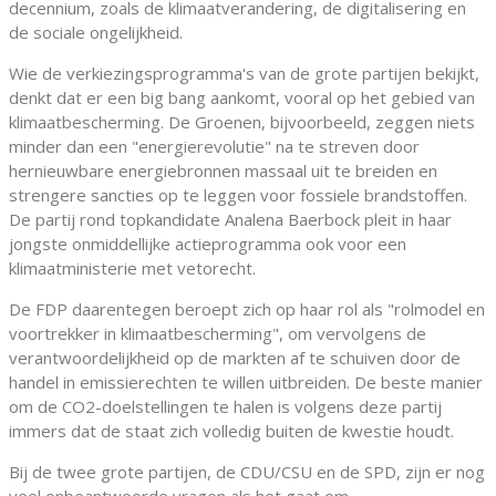
decennium, zoals de klimaatverandering, de digitalisering en
de sociale ongelijkheid.
Wie de verkiezingsprogramma's van de grote partijen bekijkt,
denkt dat er een big bang aankomt, vooral op het gebied van
klimaatbescherming. De Groenen, bijvoorbeeld, zeggen niets
minder dan een "energierevolutie" na te streven door
hernieuwbare energiebronnen massaal uit te breiden en
strengere sancties op te leggen voor fossiele brandstoffen.
De partij rond topkandidate Analena Baerbock pleit in haar
jongste onmiddellijke actieprogramma ook voor een
klimaatministerie met vetorecht.
De FDP daarentegen beroept zich op haar rol als "rolmodel en
voortrekker in klimaatbescherming", om vervolgens de
verantwoordelijkheid op de markten af te schuiven door de
handel in emissierechten te willen uitbreiden. De beste manier
om de CO2-doelstellingen te halen is volgens deze partij
immers dat de staat zich volledig buiten de kwestie houdt.
Bij de twee grote partijen, de CDU/CSU en de SPD, zijn er nog