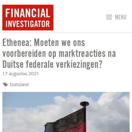
SPRING 
MENU
Ethenea: Moeten we ons
ETHENEA: MOETEN WE ONS VOORBEREI
voorbereiden op marktreacties na
Duitse federale verkiezingen?
17 augustus 2021
Duitsland