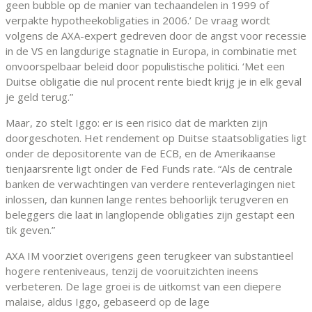
geen bubble op de manier van techaandelen in 1999 of
verpakte hypotheekobligaties in 2006.’ De vraag wordt
volgens de AXA-expert gedreven door de angst voor recessie
in de VS en langdurige stagnatie in Europa, in combinatie met
onvoorspelbaar beleid door populistische politici. ‘Met een
Duitse obligatie die nul procent rente biedt krijg je in elk geval
je geld terug.”
Maar, zo stelt Iggo: er is een risico dat de markten zijn
doorgeschoten. Het rendement op Duitse staatsobligaties ligt
onder de depositorente van de ECB, en de Amerikaanse
tienjaarsrente ligt onder de Fed Funds rate. “Als de centrale
banken de verwachtingen van verdere renteverlagingen niet
inlossen, dan kunnen lange rentes behoorlijk terugveren en
beleggers die laat in langlopende obligaties zijn gestapt een
tik geven.”
AXA IM voorziet overigens geen terugkeer van substantieel
hogere renteniveaus, tenzij de vooruitzichten ineens
verbeteren. De lage groei is de uitkomst van een diepere
malaise, aldus Iggo, gebaseerd op de lage