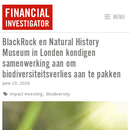
JUMP TO
MENU
BlackRock en Natural History
BLACKROCK EN NATURAL HISTORY MU
Museum in Londen kondigen
samenwerking aan om
biodiversiteitsverlies aan te pakken
June 23, 2026
Impact investing
Biodiversity