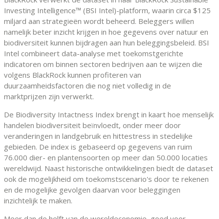
Investing Intelligence™ (BSI Intel)-platform, waarin circa $125
miljard aan strategieën wordt beheerd. Beleggers willen
namelijk beter inzicht krijgen in hoe gegevens over natuur en
biodiversiteit kunnen bijdragen aan hun beleggingsbeleid. BSI
Intel combineert data-analyse met toekomstgerichte
indicatoren om binnen sectoren bedrijven aan te wijzen die
volgens BlackRock kunnen profiteren van
duurzaamheidsfactoren die nog niet volledig in de
marktprijzen zijn verwerkt.
De Biodiversity Intactness Index brengt in kaart hoe menselijk
handelen biodiversiteit beïnvloedt, onder meer door
veranderingen in landgebruik en hittestress in stedelijke
gebieden. De index is gebaseerd op gegevens van ruim
76.000 dier- en plantensoorten op meer dan 50.000 locaties
wereldwijd. Naast historische ontwikkelingen biedt de dataset
ook de mogelijkheid om toekomstscenario's door te rekenen
en de mogelijke gevolgen daarvan voor beleggingen
inzichtelijk te maken.
Meer dan de helft van de wereldeconomie, goed voor