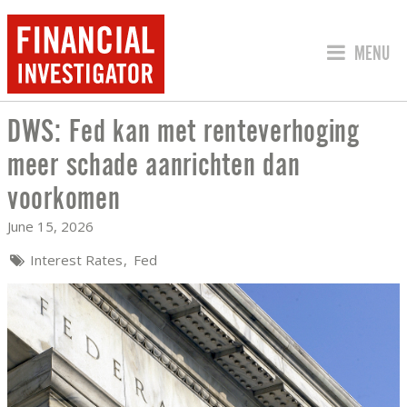
JUMP TO
MENU
DWS: Fed kan met renteverhoging
DWS: FED KAN MET RENTEVERHOGING
meer schade aanrichten dan
voorkomen
June 15, 2026
Interest Rates
Fed