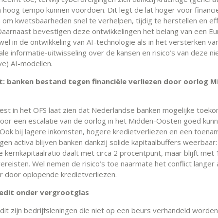
n hoog tempo kunnen voordoen. Dit legt de lat hoger voor financi
n om kwetsbaarheden snel te verhelpen, tijdig te herstellen en eff
 Daarnaast bevestigen deze ontwikkelingen het belang van een E
el in de ontwikkeling van AI-technologie als in het versterken va
ale informatie-uitwisseling over de kansen en risico’s van deze n
ve) AI-modellen.
t: banken bestand tegen financiële verliezen door oorlog M
est in het OFS laat zien dat Nederlandse banken mogelijke toek
door een escalatie van de oorlog in het Midden-Oosten goed kun
Ook bij lagere inkomsten, hogere kredietverliezen en een toena
en activa blijven banken dankzij solide kapitaalbuffers weerbaar:
 kernkapitaalratio daalt met circa 2 procentpunt, maar blijft met
ereisten. Wel nemen de risico’s toe naarmate het conflict langer
 door oplopende kredietverliezen.
redit onder vergrootglas
edit zijn bedrijfsleningen die niet op een beurs verhandeld worde