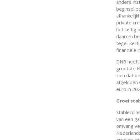
andere ins
beginsel po
afhankelijk
private cr
het lastig 
daarom bel
tegelijker
financiële i
DNB heeft 
grootste N
zien dat de
afgelopen 
euro in 20
Groei sta
Stablecoin
van een gan
omvang verd
Nederlandse
groeien, n