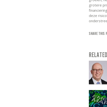
grotere pr
financierin
deze risic
onderstree
SHARE THIS 
RELATE