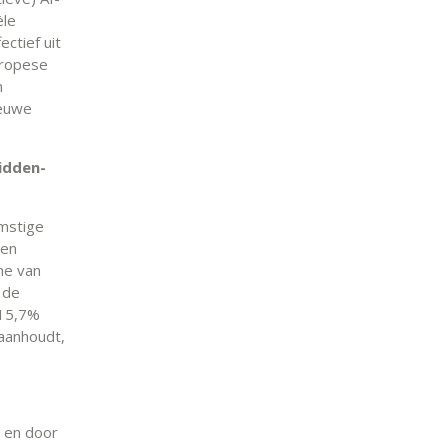
ële
ectief uit
uropese
n
ieuwe
idden-
omstige
nen
me van
 de
 15,7%
 aanhoudt,
n en door