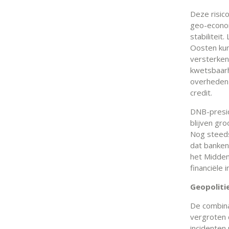
Deze risico
geo-econom
stabiliteit
Oosten kun
versterken
kwetsbaarh
overheden 
credit.
DNB-preside
blijven gr
Nog steeds
dat banken
het Midden
financiële i
Geopoliti
De combina
vergroten 
incidenten 