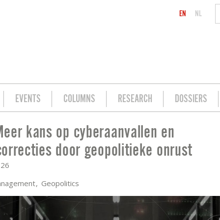
EN
NL
EVENTS
COLUMNS
RESEARCH
DOSSIERS
eer kans op cyberaanvallen en
N EN MARKTCORRECTIES DOOR GEOPOL
orrecties door geopolitieke onrust
026
anagement
Geopolitics