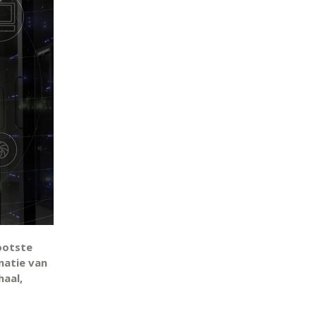
ootste
natie van
haal,