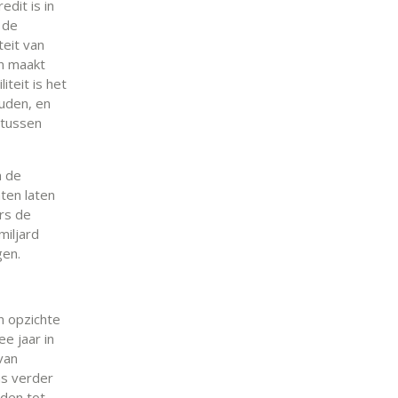
dit is in
 de
teit van
en maakt
iteit is het
uden, en
 tussen
n de
ten laten
ars de
miljard
gen.
n opzichte
e jaar in
van
ns verder
iden tot