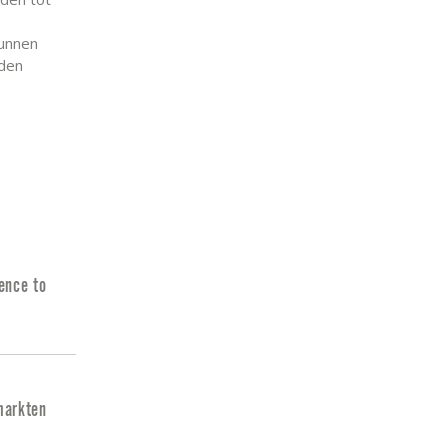
kunnen
rden
ence to
markten