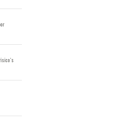
oor
isico’s