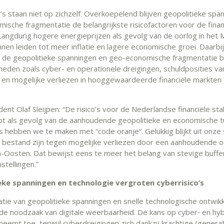
’s staan niet op zichzelf. Overkoepelend blijven geopolitieke spa
ische fragmentatie de belangrijkste risicofactoren voor de finan
. Langdurig hogere energieprijzen als gevolg van de oorlog in het
nen leiden tot meer inflatie en lagere economische groei. Daarbij
 de geopolitieke spanningen en geo-economische fragmentatie 
eden zoals cyber- en operationele dreigingen, schuldposities va
en mogelijke verliezen in hooggewaardeerde financiële markten 
nt Olaf Sleijpen: “De risico’s voor de Nederlandse financiële stabi
oot als gevolg van de aanhoudende geopolitieke en economische tu
 hebben we te maken met “code oranje”. Gelukkig blijkt uit onze
 bestand zijn tegen mogelijke verliezen door een aanhoudende oo
-Oosten. Dat bewijst eens te meer het belang van stevige buffer
nstellingen.”
eke spanningen en technologie vergroten cyberrisico’s
tie van geopolitieke spanningen en snelle technologische ontwik
de noodzaak van digitale weerbaarheid. De kans op cyber‑ en hy
neemt toe, terwijl cyberdreigingen zich dankzij krachtige (generat