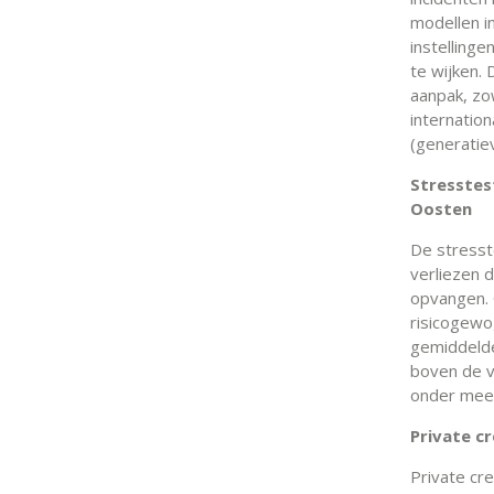
modellen i
instellinge
te wijken.
aanpak, zow
internation
(generatie
Stresstes
Oosten
De stresst
verliezen 
opvangen. 
risicogewog
gemiddelde
boven de v
onder meer
Private c
Private cr