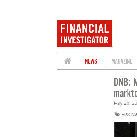
NEWS
MAGAZINE
DNB: M
DNB: MEER KANS OP CYBERAANVALLE
marktc
May 26, 2
Risk M