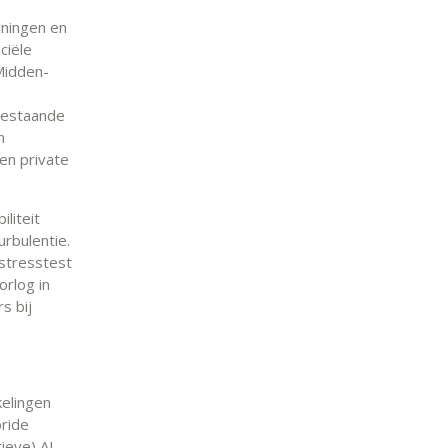
nningen en
ciële
 Midden-
bestaande
n
en private
liteit
rbulentie.
 stresstest
rlog in
s bij
kelingen
bride
ieve) AI-