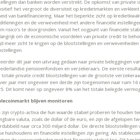
tellingen dan banken worden verstrekt. De opkomst van private cre
sitief: het vergroot de diversiteit op kredietmarkten en verkleint
heid van bankfinanciering. Maar het beperkte zicht op kredietkwali
editleningen en de verwevenheid met andere financiële instelling
om risico’s te doorgronden. Vanuit het oogpunt van financiële stabil
angrijk om de economische voordelen van private credit te beho
tijd meer zicht te krijgen op de blootstellingen en verwevenheden
nstellingen.
eerder dit jaar een uitvraag gedaan naar private beleggingen va
ederlandse pensioenfondsen en verzekeraars. De eerste resulta
 totale private credit blootstellingen van de grootste verzekera
vier jaar met ongeveer een derde zijn toegenomen naar ruim 16 
25. Dit komt neer op ongeveer 8% van het totale belegde vermo
blecoinmarkt blijven monitoren
s zijn crypto-activa die hun waarde stabiel proberen te houden te
gbare valuta, zoals de dollar of de euro, en zijn de afgelopen twe
ubbeld naar circa 300 miljard dollar. De directe blootstellingen 
 huishoudens en financiële instellingen zijn gering. Als stablecoi
emen de verwevenheden met het financiële stelsel toe. Dit kan le