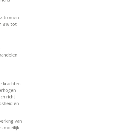
asstromen
an 8% tot
e
aandelen
re krachten
verhogen
ch richt
oosheid en
perking van
s moeilijk