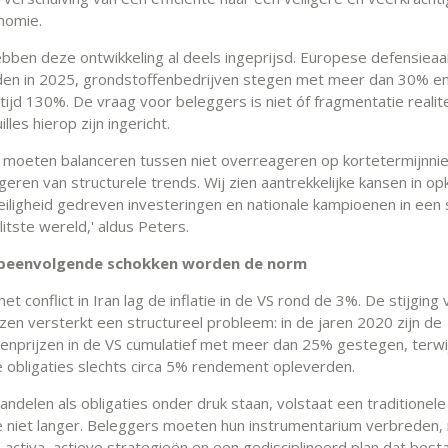
nomie.
bben deze ontwikkeling al deels ingeprijsd. Europese defensiea
en in 2025, grondstoffenbedrijven stegen met meer dan 30% e
r tijd 130%. De vraag voor beleggers is niet óf fragmentatie realite
illes hierop zijn ingericht.
 moeten balanceren tussen niet overreageren op kortetermijnni
egeren van structurele trends. Wij zien aantrekkelijke kansen in 
eiligheid gedreven investeringen en nationale kampioenen in een
itste wereld,' aldus Peters.
 opeenvolgende schokken worden de norm
het conflict in Iran lag de inflatie in de VS rond de 3%. De stijging 
zen versterkt een structureel probleem: in de jaren 2020 zijn de
nprijzen in de VS cumulatief met meer dan 25% gestegen, terwij
le obligaties slechts circa 5% rendement opleverden.
ndelen als obligaties onder druk staan, volstaat een traditionele
le niet langer. Beleggers moeten hun instrumentarium verbreden
activa, actieve strategieën en een gedisciplineerd plan dat besta