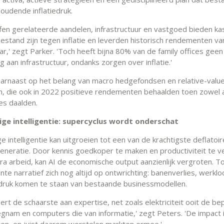
oudende inflatiedruk.
fen gerelateerde aandelen, infrastructuur en vastgoed bieden k
bestand zijn tegen inflatie en leverden historisch rendementen v
r,' zegt Parker. 'Toch heeft bijna 80% van de family offices geen
ng aan infrastructuur, ondanks zorgen over inflatie.'
daarnaast op het belang van macro hedgefondsen en relative-valu
n, die ook in 2022 positieve rendementen behaalden toen zowel 
ies daalden.
ge intelligentie: supercyclus wordt onderschat
 intelligentie kan uitgroeien tot een van de krachtigste deflatoi
eneratie. Door kennis goedkoper te maken en productiviteit te 
ra arbeid, kan AI de economische output aanzienlijk vergroten. To
te narratief zich nog altijd op ontwrichting: banenverlies, werkl
druk komen te staan van bestaande businessmodellen.
ert de schaarste aan expertise, net zoals elektriciteit ooit de be
gnam en computers die van informatie,' zegt Peters. 'De impact i
en, en juist daarom worstelen markten ermee.'