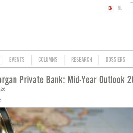
EN
NL
EVENTS
COLUMNS
RESEARCH
DOSSIERS
organ Private Bank: Mid-Year Outlook 
AR OUTLOOK 2026
026
k