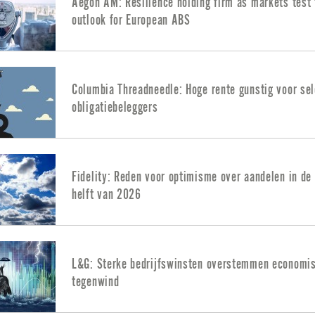
Aegon AM: Resilience holding firm as markets test 
outlook for European ABS
Columbia Threadneedle: Hoge rente gunstig voor sel
obligatiebeleggers
Fidelity: Reden voor optimisme over aandelen in de
helft van 2026
L&G: Sterke bedrijfswinsten overstemmen economi
tegenwind