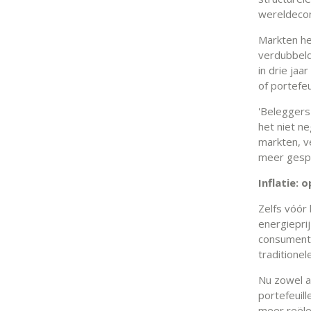
wereldeco
Markten he
verdubbeld
in drie jaa
of portefeu
'Beleggers
het niet n
markten, v
meer gespl
Inflatie:
Zelfs vóór 
energieprij
consumente
traditione
Nu zowel aa
portefeuil
meer reële 