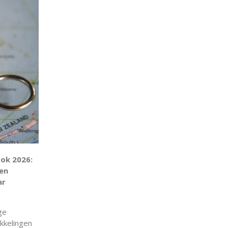
ook 2026:
ten
ar
ge
ikkelingen