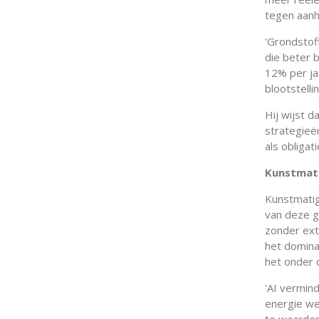
tegen aanh
'Grondstof
die beter 
12% per jaa
blootstelli
Hij wijst 
strategieë
als obligat
Kunstmati
Kunstmatige
van deze g
zonder ext
het dominan
het onder 
'AI vermind
energie we
te waarder