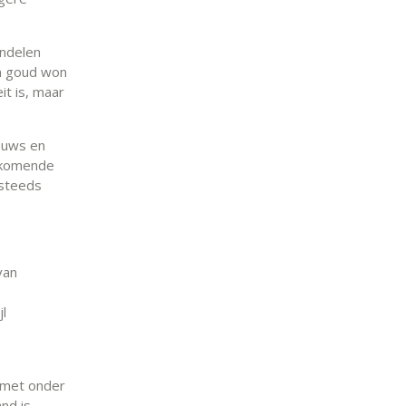
andelen
n goud won
it is, maar
euws en
opkomende
 steeds
van
l
, met onder
nd is