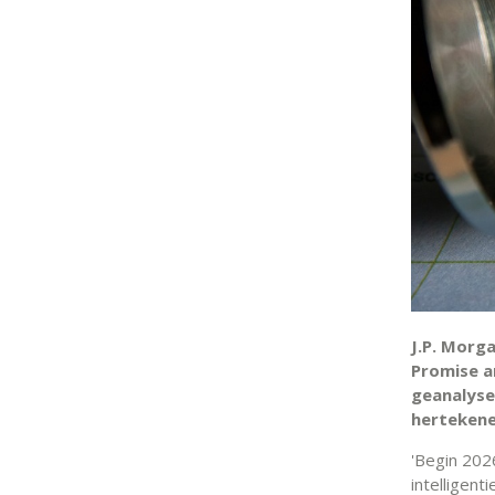
J.P. Morg
Promise a
geanalyse
hertekene
'Begin 2026
intelligent