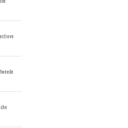
the
ectieve
 tweede
sche