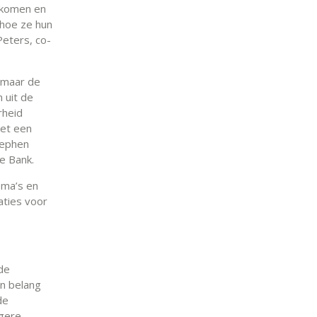
nkomen en
 hoe ze hun
Peters, co-
, maar de
 uit de
rheid
met een
tephen
e Bank.
ema’s en
aties voor
de
an belang
de
igere