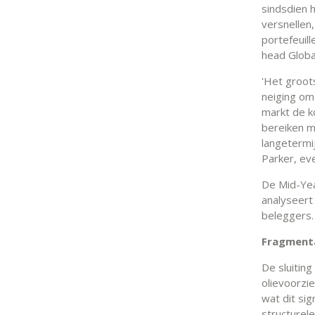
sindsdien 
versnellen
portefeuil
head Globa
'Het groots
neiging om 
markt de k
bereiken m
langetermij
Parker, ev
De Mid-Yea
analyseert 
beleggers.
Fragmenta
De sluitin
olievoorzi
wat dit si
structurele