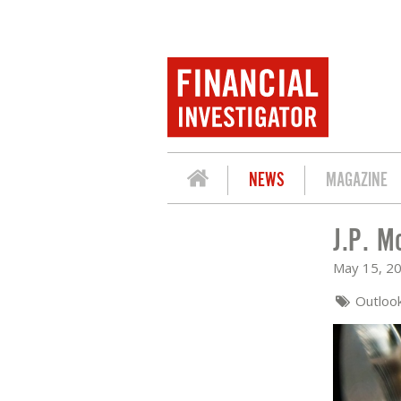
NEWS
MAGAZINE
J.P. M
J.P. MORGAN PRIVATE BANK: MID-YE
May 15, 2
Outloo