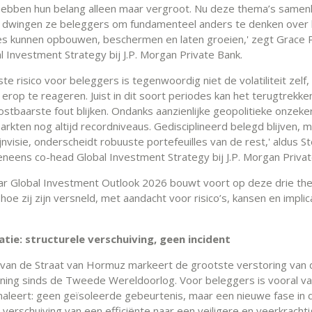
hebben hun belang alleen maar vergroot. Nu deze thema’s same
, dwingen ze beleggers om fundamenteel anders te denken over
les kunnen opbouwen, beschermen en laten groeien,' zegt Grace 
l Investment Strategy bij J.P. Morgan Private Bank.
te risico voor beleggers is tegenwoordig niet de volatiliteit zelf
erop te reageren. Juist in dit soort periodes kan het terugtrekken
ostbaarste fout blijken. Ondanks aanzienlijke geopolitieke onzeke
arkten nog altijd recordniveaus. Gedisciplineerd belegd blijven, 
nvisie, onderscheidt robuuste portefeuilles van de rest,' aldus S
eneens co-head Global Investment Strategy bij J.P. Morgan Privat
r Global Investment Outlook 2026 bouwt voort op deze drie th
hoe zij zijn versneld, met aandacht voor risico’s, kansen en implic
tie: structurele verschuiving, geen incident
g van de Straat van Hormuz markeert de grootste verstoring van 
ening sinds de Tweede Wereldoorlog. Voor beleggers is vooral v
gnaleert: geen geïsoleerde gebeurtenis, maar een nieuwe fase in 
 verschuiving van een efficiënte naar een veiligere en veerkracht