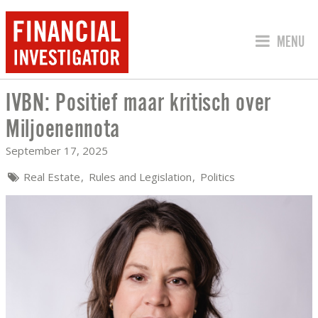
JUMP TO
MENU
IVBN: Positief maar kritisch over
IVBN: POSITIEF MAAR KRITISCH OVER
Miljoenennota
September 17, 2025
Real Estate
Rules and Legislation
Politics