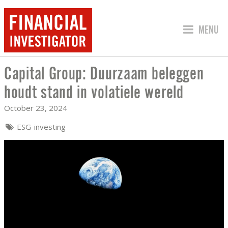
JUMP TO
MENU
Capital Group: Duurzaam beleggen
CAPITAL GROUP: DUURZAAM BELEGGEN
houdt stand in volatiele wereld
October 23, 2024
ESG-investing