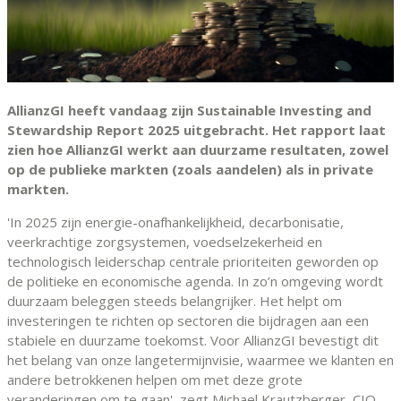
AllianzGI heeft vandaag zijn Sustainable Investing and
Stewardship Report 2025 uitgebracht. Het rapport laat
zien hoe AllianzGI werkt aan duurzame resultaten, zowel
op de publieke markten (zoals aandelen) als in private
markten.
'In 2025 zijn energie-onafhankelijkheid, decarbonisatie,
veerkrachtige zorgsystemen, voedselzekerheid en
technologisch leiderschap centrale prioriteiten geworden op
de politieke en economische agenda. In zo’n omgeving wordt
duurzaam beleggen steeds belangrijker. Het helpt om
investeringen te richten op sectoren die bijdragen aan een
stabiele en duurzame toekomst. Voor AllianzGI bevestigt dit
het belang van onze langetermijnvisie, waarmee we klanten en
andere betrokkenen helpen om met deze grote
veranderingen om te gaan', zegt Michael Krautzberger, CIO