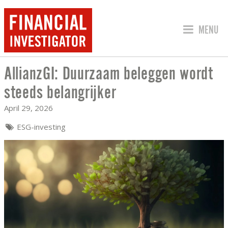
JUMP TO
MENU
AllianzGI: Duurzaam beleggen wordt
ALLIANZGI: DUURZAAM BELEGGEN WO
steeds belangrijker
April 29, 2026
ESG-investing