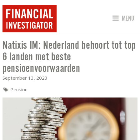
JUMP TO
MENU
Natixis IM: Nederland behoort tot top
NATIXIS IM: NEDERLAND BEHOORT T
6 landen met beste
pensioenvoorwaarden
September 13, 2023
Pension