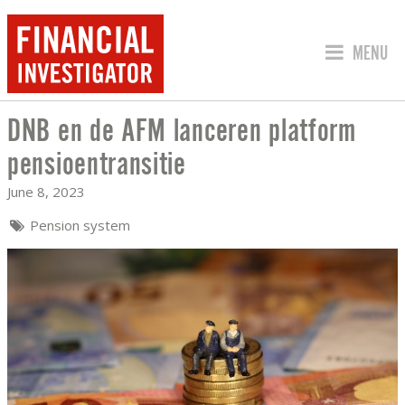
JUMP TO
MENU
DNB en de AFM lanceren platform
DNB EN DE AFM LANCEREN PLATFORM
pensioentransitie
June 8, 2023
Pension system