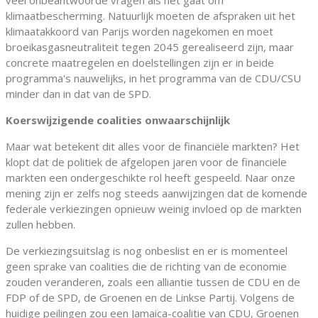
veel onbeantwoorde vragen als het gaat om
klimaatbescherming. Natuurlijk moeten de afspraken uit het
klimaatakkoord van Parijs worden nagekomen en moet
broeikasgasneutraliteit tegen 2045 gerealiseerd zijn, maar
concrete maatregelen en doelstellingen zijn er in beide
programma's nauwelijks, in het programma van de CDU/CSU
minder dan in dat van de SPD.
Koerswijzigende coalities onwaarschijnlijk
Maar wat betekent dit alles voor de financiële markten? Het
klopt dat de politiek de afgelopen jaren voor de financiële
markten een ondergeschikte rol heeft gespeeld. Naar onze
mening zijn er zelfs nog steeds aanwijzingen dat de komende
federale verkiezingen opnieuw weinig invloed op de markten
zullen hebben.
De verkiezingsuitslag is nog onbeslist en er is momenteel
geen sprake van coalities die de richting van de economie
zouden veranderen, zoals een alliantie tussen de CDU en de
FDP of de SPD, de Groenen en de Linkse Partij. Volgens de
huidige peilingen zou een Jamaica-coalitie van CDU, Groenen