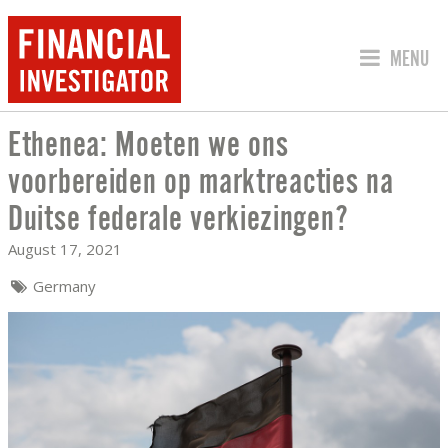
JUMP TO
MENU
Ethenea: Moeten we ons
ETHENEA: MOETEN WE ONS VOORBEREI
voorbereiden op marktreacties na
Duitse federale verkiezingen?
August 17, 2021
Germany