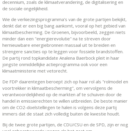
decennium, zoals de klimaatverandering, de digitalisering en
de sociale ongelijkheid.
Wie de verkiezingsprogramma's van de grote partijen bekijkt,
denkt dat er een big bang aankomt, vooral op het gebied van
klimaatbescherming. De Groenen, bijvoorbeeld, zeggen niets
minder dan een "energierevolutie" na te streven door
hernieuwbare energiebronnen massaal uit te breiden en
strengere sancties op te leggen voor fossiele brandstoffen.
De partij rond topkandidate Analena Baerbock pleit in haar
jongste onmiddellijke actieprogramma ook voor een
klimaatministerie met vetorecht.
De FDP daarentegen beroept zich op haar rol als "rolmodel en
voortrekker in klimaatbescherming", om vervolgens de
verantwoordelijkheid op de markten af te schuiven door de
handel in emissierechten te willen uitbreiden. De beste manier
om de CO2-doelstellingen te halen is volgens deze partij
immers dat de staat zich volledig buiten de kwestie houdt.
Bij de twee grote partijen, de CDU/CSU en de SPD, zijn er nog