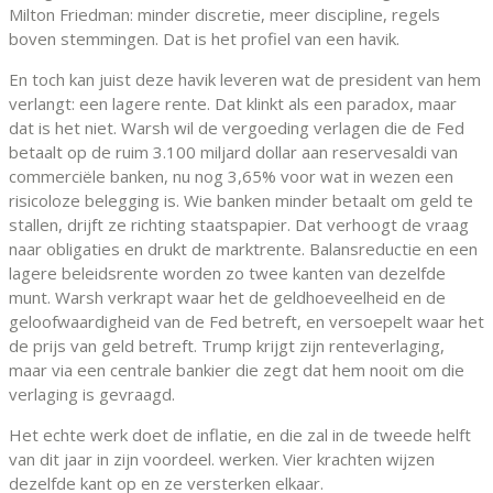
Milton Friedman: minder discretie, meer discipline, regels
boven stemmingen. Dat is het profiel van een havik.
En toch kan juist deze havik leveren wat de president van hem
verlangt: een lagere rente. Dat klinkt als een paradox, maar
dat is het niet. Warsh wil de vergoeding verlagen die de Fed
betaalt op de ruim 3.100 miljard dollar aan reservesaldi van
commerciële banken, nu nog 3,65% voor wat in wezen een
risicoloze belegging is. Wie banken minder betaalt om geld te
stallen, drijft ze richting staatspapier. Dat verhoogt de vraag
naar obligaties en drukt de marktrente. Balansreductie en een
lagere beleidsrente worden zo twee kanten van dezelfde
munt. Warsh verkrapt waar het de geldhoeveelheid en de
geloofwaardigheid van de Fed betreft, en versoepelt waar het
de prijs van geld betreft. Trump krijgt zijn renteverlaging,
maar via een centrale bankier die zegt dat hem nooit om die
verlaging is gevraagd.
Het echte werk doet de inflatie, en die zal in de tweede helft
van dit jaar in zijn voordeel. werken. Vier krachten wijzen
dezelfde kant op en ze versterken elkaar.