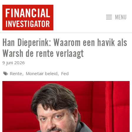
SPRING 
MENU
Han Dieperink: Waarom een havik als
HAN DIEPERINK: WAAROM EEN HAVIK
Warsh de rente verlaagt
9 juni 2026
Rente
Monetair beleid
Fed