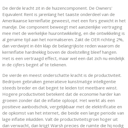
De derde kracht zit in de huizencomponent. De Owners'
Equivalent Rent is jarenlang het taaiste onderdeel van de
Amerikaanse kerninflatie geweest, met een fors gewicht in het
mandje. Die component beweegt met aanzienlijke vertraging
mee met de werkelijke huurontwikkeling, en die ontwikkeling is
al geruime tijd aan het normaliseren. Zakt de OER richting 2%,
dan verdwijnt in één klap de belangrijkste reden waarom de
kerninflatie hardnekkig boven de doelstelling bleef hangen.
Het is een vertraagd effect, maar wel een dat zich nu eindelijk
in de cijfers begint af te tekenen.
De vierde en meest onderschatte kracht is de productiviteit.
Bedrijven gebruiken generatieve kunstmatige intelligentie
steeds breder en dat begint te leiden tot meetbare winst.
Hogere productiviteit betekent dat de economie harder kan
groeien zonder dat de inflatie oploopt. Het werkt als een
positieve aanbodschok, vergelijkbaar met de elektrificatie en
de opkomst van het internet, die beide een lange periode van
lage inflatie inluidden. Valt de productiviteitsgroei hoger uit
dan verwacht, dan krijgt Warsh precies de ruimte die hij nodig