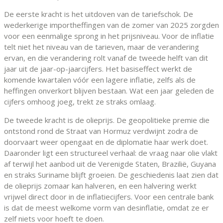
De eerste kracht is het uitdoven van de tariefschok. De
wederkerige importheffingen van de zomer van 2025 zorgden
voor een eenmalige sprong in het prijsniveau. Voor de inflatie
telt niet het niveau van de tarieven, maar de verandering
ervan, en die verandering rolt vanaf de tweede helft van dit
jaar uit de jaar-op-jaarcijfers. Het basiseffect werkt de
komende kwartalen vóór een lagere inflatie, zelfs als de
heffingen onverkort blijven bestaan. Wat een jaar geleden de
cijfers omhoog joeg, trekt ze straks omlaag.
De tweede kracht is de olieprijs. De geopolitieke premie die
ontstond rond de Straat van Hormuz verdwijnt zodra de
doorvaart weer opengaat en de diplomatie haar werk doet.
Daaronder ligt een structureel verhaal: de vraag naar olie vlakt
af terwijl het aanbod uit de Verenigde Staten, Brazilië, Guyana
en straks Suriname blijft groeien. De geschiedenis laat zien dat
de olieprijs zomaar kan halveren, en een halvering werkt
vrijwel direct door in de inflatiecijfers. Voor een centrale bank
is dat de meest welkome vorm van desinflatie, omdat ze er
zelf niets voor hoeft te doen.