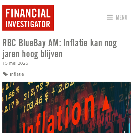
SPRING 
MENU
RBC BlueBay AM: Inflatie kan nog
RBC BLUEBAY AM: INFLATIE KAN NOG 
jaren hoog blijven
15 mei 2026
Inflatie