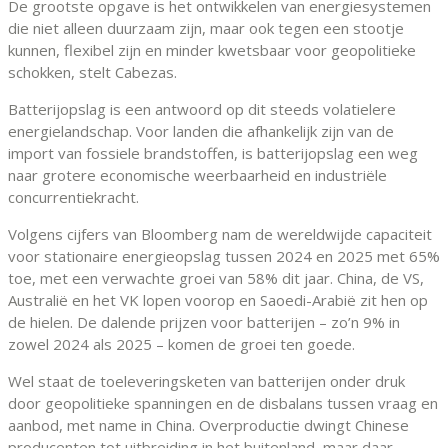
De grootste opgave is het ontwikkelen van energiesystemen
die niet alleen duurzaam zijn, maar ook tegen een stootje
kunnen, flexibel zijn en minder kwetsbaar voor geopolitieke
schokken, stelt Cabezas.
Batterijopslag is een antwoord op dit steeds volatielere
energielandschap. Voor landen die afhankelijk zijn van de
import van fossiele brandstoffen, is batterijopslag een weg
naar grotere economische weerbaarheid en industriële
concurrentiekracht.
Volgens cijfers van Bloomberg nam de wereldwijde capaciteit
voor stationaire energieopslag tussen 2024 en 2025 met 65%
toe, met een verwachte groei van 58% dit jaar. China, de VS,
Australië en het VK lopen voorop en Saoedi-Arabië zit hen op
de hielen. De dalende prijzen voor batterijen – zo’n 9% in
zowel 2024 als 2025 – komen de groei ten goede.
Wel staat de toeleveringsketen van batterijen onder druk
door geopolitieke spanningen en de disbalans tussen vraag en
aanbod, met name in China. Overproductie dwingt Chinese
producenten tot uitbreiding in het buitenland, maar daar