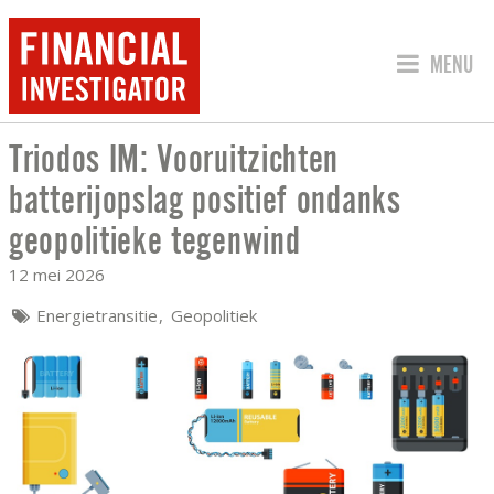
SPRING 
MENU
Triodos IM: Vooruitzichten
TRIODOS IM: VOORUITZICHTEN BATTE
batterijopslag positief ondanks
geopolitieke tegenwind
12 mei 2026
Energietransitie
Geopolitiek