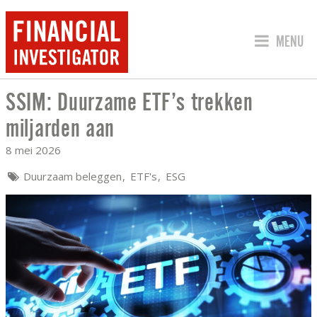
SPRING 
MENU
SSIM: Duurzame ETF’s trekken
SSIM: DUURZAME ETF’S TREKKEN MIL
miljarden aan
8 mei 2026
Duurzaam beleggen
ETF's
ESG