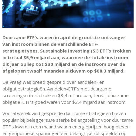
Duurzame ETF's waren in april de grootste ontvanger
van instroom binnen de verschillende ETF-
strategietypes. Sustainable Investing (SI) ETF’s trokken
in totaal $5,9 miljard aan, waarmee de totale instroom
dit jaar opliep tot $30 miljard en de instroom over de
afgelopen twaalf maanden uitkwam op $88,3 miljard.
De vraag was breed gespreid over aandelen- en
obligatiestrategieën. Aandelen-ETF’s met duurzame
screeningscriteria trokken $3,4 miljard aan, terwijl duurzame
obligatie-ETF’s goed waren voor $2,4 miljard aan instroom.
Vooral wereldwijd gespreide duurzame strategieën bleven
populair bij beleggers.De sterke belangstelling voor duurzame
ETF’s kwam in een maand waarin energieprijzen hoog bleven
en geopolitieke spanningen een belangrijke rol speelden op