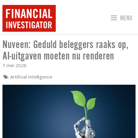
SPRING 
MENU
Nuveen: Geduld beleggers raaks op,
NUVEEN: GEDULD BELEGGERS RAAKS O
AI-uitgaven moeten nu renderen
7 mei 2026
Artificial Intelligence