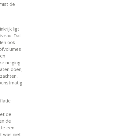
 mist de
krijk ligt
iveau. Dat
jden ook
tofvolumes
 en
ke neiging
laten doen,
rzachten,
 kunstmatig
flatie
met de
en de
kte een
et was niet