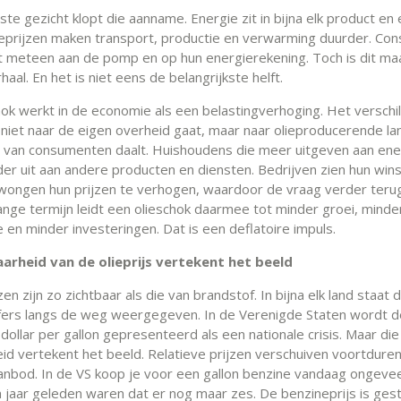
te gezicht klopt die aanname. Energie zit in bijna elk product en 
eprijzen maken transport, productie en verwarming duurder. Co
 meteen aan de pomp en op hun energierekening. Toch is dit maa
haal. En het is niet eens de belangrijkste helft.
hok werkt in de economie als een belastingverhoging. Het verschil
niet naar de eigen overheid gaat, maar naar olieproducerende la
 van consumenten daalt. Huishoudens die meer uitgeven aan ene
er uit aan andere producten en diensten. Bedrijven zien hun win
dwongen hun prijzen te verhogen, waardoor de vraag verder terug
ange termijn leidt een olieschok daarmee tot minder groei, minde
 en minder investeringen. Dat is een deflatoire impuls.
aarheid van de olieprijs vertekent het beeld
zen zijn zo zichtbaar als die van brandstof. In bijna elk land staat de
ijfers langs de weg weergegeven. In de Verenigde Staten wordt de
dollar per gallon gepresenteerd als een nationale crisis. Maar die
eid vertekent het beeld. Relatieve prijzen verschuiven voortdure
anbod. In de VS koop je voor een gallon benzine vandaag ongevee
n jaar geleden waren dat er nog maar zes. De benzineprijs is ges