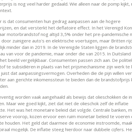
rprijs is nog veel harder gedaald. Wie alleen naar de pomp kijkt,
ntext.
er is dat consumenten hun gedrag aanpassen aan de hogere
ijzen, en dat versterkt het deflatoire effect. In het Verenigd Konin
aar motorbrandstof nog altijd 3,5% onder het pre-pandemische n
door zuinigere auto's en elektrische voertuigen, maar Britten ri
ijk minder dan in 2019. In de Verenigde Staten liggen de brands
eau van voor de pandemie, maar onder die van 2015. In Duitsland
s het beeld vergelijkbaar. Consumenten passen zich aan. De politie
of te subsidiëren in plaats van het prijsmechanisme zijn werk te 
 juist dat aanpassingsvermogen. Overheden die de pijn willen ve
ter aan gerichte inkomenssteun te bieden dan de brandstofprijs
uden.
eventig worden vaak aangehaald als bewijs dat olieschokken de in
. Maar wie goed kijkt, ziet dat niet de olieschok zelf de inflatie
te. Het was het monetaire beleid dat volgde. Centrale banken, 
serve voorop, kozen ervoor een ruim monetair beleid te voeren 
 te houden. Het geld dat daarmee de economie instroomde, maa
piraal mogelijk. De inflatie steeg hierdoor naar dubbele cijfers. H