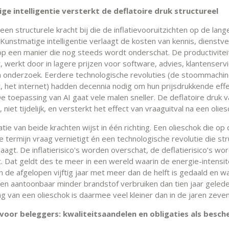
ge intelligentie versterkt de deflatoire druk structureel
en structurele kracht bij die de inflatievooruitzichten op de lang
Kunstmatige intelligentie verlaagt de kosten van kennis, dienstve
op een manier die nog steeds wordt onderschat. De productivitei
, werkt door in lagere prijzen voor software, advies, klantenservi
en onderzoek. Eerdere technologische revoluties (de stoommachin
it, het internet) hadden decennia nodig om hun prijsdrukkende effe
e toepassing van AI gaat vele malen sneller. De deflatoire druk va
, niet tijdelijk, en versterkt het effect van vraaguitval na een olies
ie van beide krachten wijst in één richting. Een olieschok die op
 termijn vraag vernietigt én een technologische revolutie die str
aagt. De inflatierisico's worden overschat, de deflatierisico’s wo
. Dat geldt des te meer in een wereld waarin de energie-intensit
 de afgelopen vijftig jaar met meer dan de helft is gedaald en w
n aantoonbaar minder brandstof verbruiken dan tien jaar geled
g van een olieschok is daarmee veel kleiner dan in de jaren zeven
voor beleggers: kwaliteitsaandelen en obligaties als besc