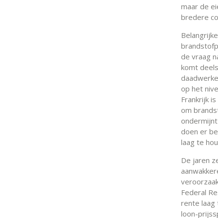
maar de eie
bredere co
Belangrijk
brandstofpr
de vraag n
komt deels 
daadwerkel
op het niv
Frankrijk i
om brandst
ondermijnt
doen er be
laag te ho
De jaren z
aanwakkeren
veroorzaak
Federal Re
rente laag
loon-prijss