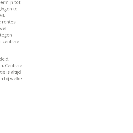
termijn tot
gingen te
lf.
e rentes
 wel
ntegen
n centrale
leid.
n. Centrale
e is altijd
n bij welke