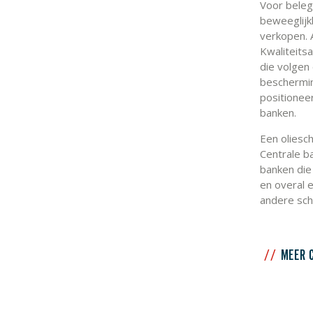
Voor belegg
beweeglijk
verkopen. A
Kwaliteits
die volgen
bescherming
positioneer
banken.
Een oliesch
Centrale b
banken die 
en overal 
andere sch
MEER 