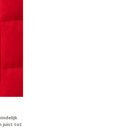
indelijk
h juist tot