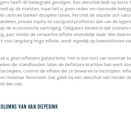
ers heeft dit belangrijke gevolgen. Een olieschok leidt op korte 
heid op de markten, maar het is geen reden om risicovolle beleg
ls centrale banken discipline tonen, herstelt de situatie zich vanze
aandelen, private equity en vastgoed profiteren dan van de lager
 op de economische vertraging. Obligaties bieden in dat scenario
, juist omdat de verwachte inflatie uiteindelijk daalt. Wie daare
t voor langdurig hoge inflatie, wedt eigenlijk op beleidsfouten va
ok is geen inflatoire gebeurtenis. Het is een test van monetair be
anken die standhouden, laten de deflatoire krachten hun werk doe
bezwijken, creëren de inflatie die ze beweren te bestrijden. Inflati
een monetair fenomeen. Dat geldt bij een olieschok niet minder da
ok dan ook.
COLUMNS VAN HAN DIEPERINK