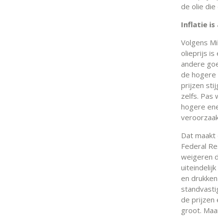
de olie di
Inflatie i
Volgens Mi
olieprijs i
andere go
de hogere 
prijzen sti
zelfs. Pas
hogere ener
veroorzaakt
Dat maakt 
Federal Re
weigeren d
uiteindeli
en drukken
standvastig
de prijzen 
groot. Maa