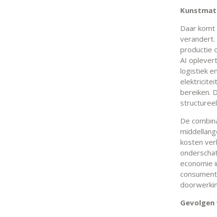
Kunstmati
Daar komt e
verandert. 
productie 
AI oplevert
logistiek 
elektricite
bereiken. D
structureel
De combinat
middellange
kosten verl
onderschat
economie in
consumente
doorwerkin
Gevolgen 