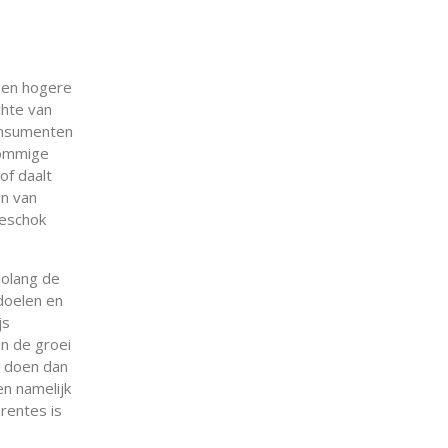
 Een hogere
chte van
onsumenten
Sommige
 of daalt
jn van
ieschok
Zolang de
doelen en
js
en de groei
e doen dan
en namelijk
rentes is