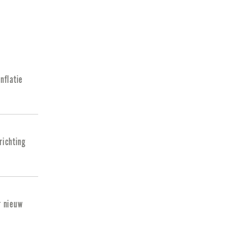
nflatie
richting
r nieuw