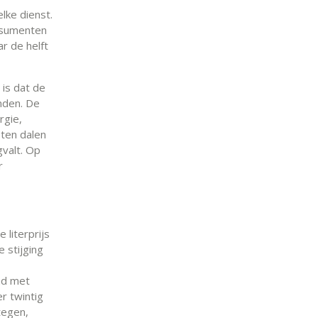
elke dienst.
nsumenten
r de helft
 is dat de
nden. De
rgie,
sten dalen
valt. Op
r
 literprijs
 stijging
nd met
r twintig
tegen,