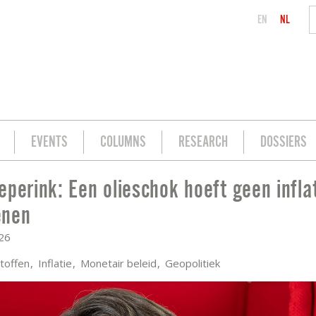
EN
NL
EVENTS
COLUMNS
RESEARCH
DOSSIERS
eperink: Een olieschok hoeft geen inflat
T GEEN INFLATIE TE BETEKENEN
enen
026
toffen
Inflatie
Monetair beleid
Geopolitiek