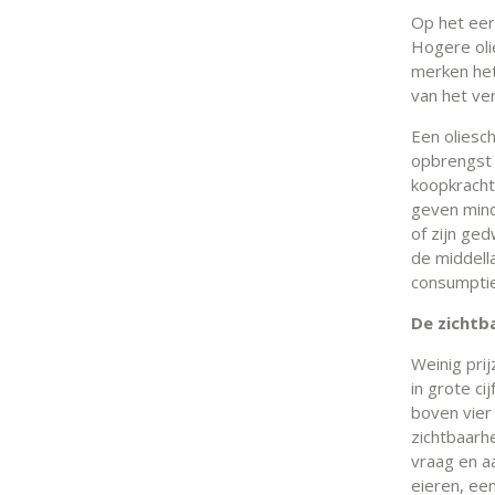
Op het eers
Hogere oli
merken het
van het ver
Een oliesc
opbrengst 
koopkracht
geven mind
of zijn ge
de middell
consumptie
De zichtb
Weinig prij
in grote c
boven vier 
zichtbaarh
vraag en a
eieren, ee