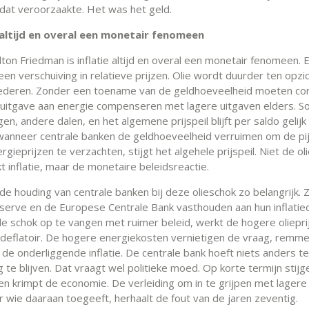
e dat veroorzaakte. Het was het geld.
s altijd en overal een monetair fenomeen
lton Friedman is inflatie altijd en overal een monetair fenomeen.
s een verschuiving in relatieve prijzen. Olie wordt duurder ten opzi
ederen. Zonder een toename van de geldhoeveelheid moeten c
uitgave aan energie compenseren met lagere uitgaven elders. 
jgen, andere dalen, en het algemene prijspeil blijft per saldo gelijk
 wanneer centrale banken de geldhoeveelheid verruimen om de pi
gieprijzen te verzachten, stijgt het algehele prijspeil. Niet de ol
 inflatie, maar de monetaire beleidsreactie.
de houding van centrale banken bij deze olieschok zo belangrijk. 
serve en de Europese Centrale Bank vasthouden aan hun inflatie
e schok op te vangen met ruimer beleid, werkt de hogere oliepri
jk deflatoir. De hogere energiekosten vernietigen de vraag, remm
 de onderliggende inflatie. De centrale bank hoeft niets anders t
 te blijven. Dat vraagt wel politieke moed. Op korte termijn stijg
en krimpt de economie. De verleiding om in te grijpen met lagere 
r wie daaraan toegeeft, herhaalt de fout van de jaren zeventig.