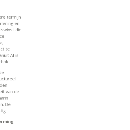
ere termijn
rlening en
tswinst die
ce,
e,
ct te
nuit AI is
chok.
 de
uctureel
rden
eit van de
aarin
en. De
tig.
herming