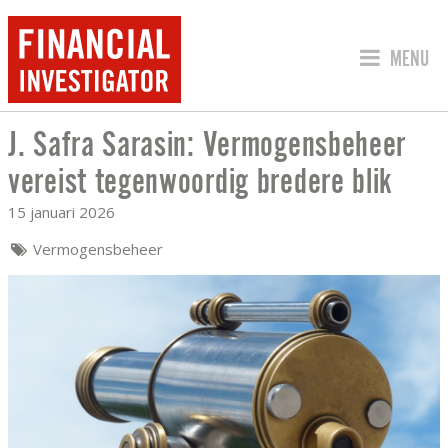
SPRING 
MENU
J. Safra Sarasin: Vermogensbeheer
J. SAFRA SARASIN: VERMOGENSBEHEE
vereist tegenwoordig bredere blik
15 januari 2026
Vermogensbeheer