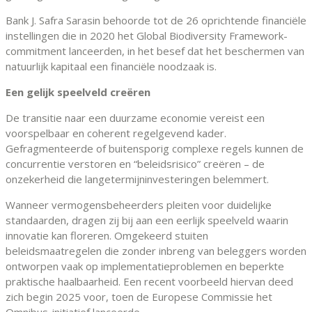
Bank J. Safra Sarasin behoorde tot de 26 oprichtende financiële
instellingen die in 2020 het Global Biodiversity Framework-
commitment lanceerden, in het besef dat het beschermen van
natuurlijk kapitaal een financiële noodzaak is.
Een gelijk speelveld creëren
De transitie naar een duurzame economie vereist een
voorspelbaar en coherent regelgevend kader.
Gefragmenteerde of buitensporig complexe regels kunnen de
concurrentie verstoren en “beleidsrisico” creëren – de
onzekerheid die langetermijninvesteringen belemmert.
Wanneer vermogensbeheerders pleiten voor duidelijke
standaarden, dragen zij bij aan een eerlijk speelveld waarin
innovatie kan floreren. Omgekeerd stuiten
beleidsmaatregelen die zonder inbreng van beleggers worden
ontworpen vaak op implementatieproblemen en beperkte
praktische haalbaarheid. Een recent voorbeeld hiervan deed
zich begin 2025 voor, toen de Europese Commissie het
Omnibus-initiatief lanceerde.