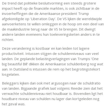
De trend dat politieke besluitvorming een steeds grotere
impact heeft op de financiële markten, is ook zichtbaar in de
invoerheffingen die de Amerikaanse president Trump
afgekondigde op ‘Liberation Day’. De VS lijken de wereldwijde
aanvoerketens te willen omleggen in de hoop om een deel van
de maakindustrie terug naar de VS te brengen. Dit dwingt
andere landen eveneens hun toeleveringsketen anders in te
richten.
Deze verandering is kostbaar en kan leiden tot lagere
productiviteit. Intussen stijgen de schuldenniveaus van veel
landen. De geplande belastingverlagingen van Trumps ‘One
big beautiful Bill’ dikken de Amerikaanse schuldenberg nog wat
aan. In Duitsland is intussen de rem op het begrotingstekort
losgelaten.
Beleggers kijken dan ook met argusogen naar de schuldratio
van landen. Bijgaande grafiek laat volgens Reedie zien dat het
verwachte schuldenniveau niet houdbaar is. Bovendien ligt het
houdbare niveau van schulden nu lager dan kortgeleden nog
het geval was.