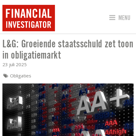
SPRING 
MENU
L&G: Groeiende staatsschuld zet toon
L&G: GROEIENDE STAATSSCHULD ZET 
in obligatiemarkt
23 juli 2025
Obligaties