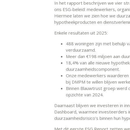
In het rapport beschrijven we vier st
ons ESG-beleid: medewerkers, organi
Hiermee laten we zien hoe we duurzaa
hypotheekproducten en dienstverleni
Enkele resultaten uit 2025:
488 woningen zijn met behulp v
verduurzaamd.
Meer dan €198 miljoen aan duurz
18,4% van alle nieuwe hypothek
duurzaamheidscomponent.
Onze medewerkers waarderen h
bij DMPM te willen blijven werke
Binnen Blauwtrust groep werd 
opzichte van 2024.
Daarnaast blijven we investeren in i
Dashboard, waarmee investeerders inzi
duurzaamheidsrisico’s binnen hun hyp
Met dit eerste ESG Report zetten we 