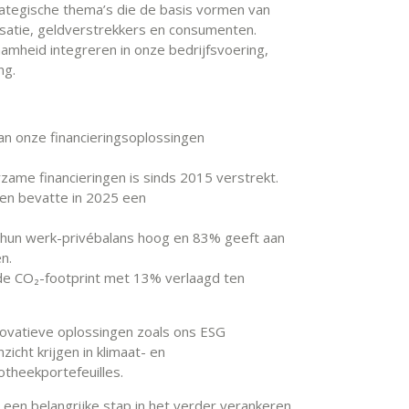
rategische thema’s die de basis vormen van
satie, geldverstrekkers en consumenten.
mheid integreren in onze bedrijfsvoering,
ng.
an onze financieringsoplossingen
ame financieringen is sinds 2015 verstrekt.
en bevatte in 2025 een
un werk-privébalans hoog en 83% geeft aan
n.
de CO₂-footprint met 13% verlaagd ten
nnovatieve oplossingen zoals ons ESG
cht krijgen in klimaat- en
otheekportefeuilles.
een belangrijke stap in het verder verankeren