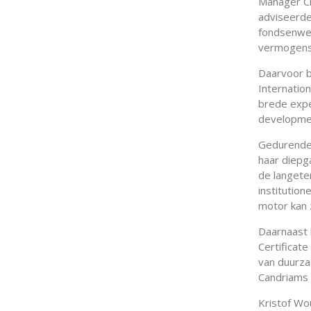
Manager Ch
adviseerde 
fondsenwe
vermogens
Daarvoor b
Internation
brede expe
developme
Gedurende
haar diepg
de langeter
institution
motor kan 
Daarnaast 
Certificat
van duurza
Candriams 
Kristof Wo