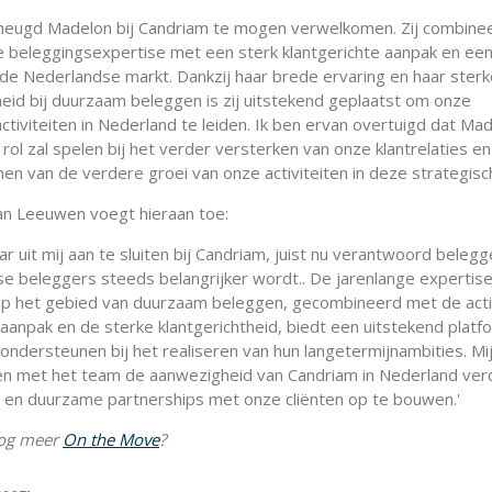
rheugd Madelon bij Candriam te mogen verwelkomen. Zij combine
e beleggingsexpertise met een sterk klantgerichte aanpak en ee
 de Nederlandse markt. Dankzij haar brede ervaring en haar sterk
eid bij duurzaam beleggen is zij uitstekend geplaatst om onze
activiteiten in Nederland te leiden. Ik ben ervan overtuigd dat Ma
 rol zal spelen bij het verder versterken van onze klantrelaties en
en van de verdere groei van onze activiteiten in deze strategisc
n Leeuwen voegt hieraan toe:
naar uit mij aan te sluiten bij Candriam, juist nu verantwoord beleg
e beleggers steeds belangrijker wordt.. De jarenlange expertis
p het gebied van duurzaam beleggen, gecombineerd met de act
aanpak en de sterke klantgerichtheid, biedt een uitstekend plat
 ondersteunen bij het realiseren van hun langetermijnambities. Mi
n met het team de aanwezigheid van Candriam in Nederland ver
 en duurzame partnerships met onze cliënten op te bouwen.'
nog meer
On the Move
?