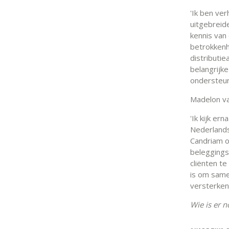
'Ik ben ve
uitgebreid
kennis van
betrokkenh
distributie
belangrijke
ondersteun
Madelon va
'Ik kijk er
Nederlands
Candriam o
beleggings
cliënten te
is om same
versterken
Wie is er 