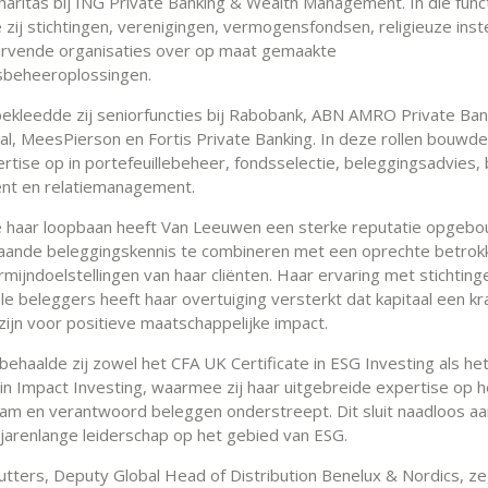
aritas bij ING Private Banking & Wealth Management. In die func
zij stichtingen, verenigingen, vermogensfondsen, religieuze inst
rvende organisaties over op maat gemaakte
beheeroplossingen.
ekleedde zij seniorfuncties bij Rabobank, ABN AMRO Private Ban
al, MeesPierson en Fortis Private Banking. In deze rollen bouwde
rtise op in portefeuillebeheer, fondsselectie, beleggingsadvies,
nt en relatiemanagement.
 haar loopbaan heeft Van Leeuwen een sterke reputatie opgeb
aande beleggingskennis te combineren met een oprechte betrokk
mijndoelstellingen van haar cliënten. Haar ervaring met stichting
ele beleggers heeft haar overtuiging versterkt dat kapitaal een kr
zijn voor positieve maatschappelijke impact.
behaalde zij zowel het CFA UK Certificate in ESG Investing als h
e in Impact Investing, waarmee zij haar uitgebreide expertise op 
am en verantwoord beleggen onderstreept. Dit sluit naadloos aan
jarenlange leiderschap op het gebied van ESG.
utters, Deputy Global Head of Distribution Benelux & Nordics, ze