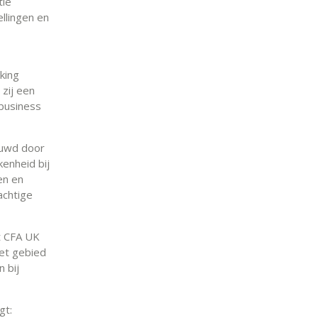
tie
ellingen en
king
 zij een
 business
ouwd door
enheid bij
en en
achtige
et CFA UK
het gebied
 bij
gt: