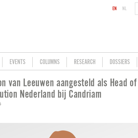
EN
NL
EVENTS
COLUMNS
RESEARCH
DOSSIERS
n van Leeuwen aangesteld als Head of
ALS HEAD OF DISTRIBUTION NEDERLAN
bution Nederland bij Candriam
6