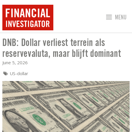
JUMP TO
MENU
DNB: Dollar verliest terrein als
DNB: DOLLAR VERLIEST TERREIN ALS
reservevaluta, maar blijft dominant
June 5, 2026
US-dollar