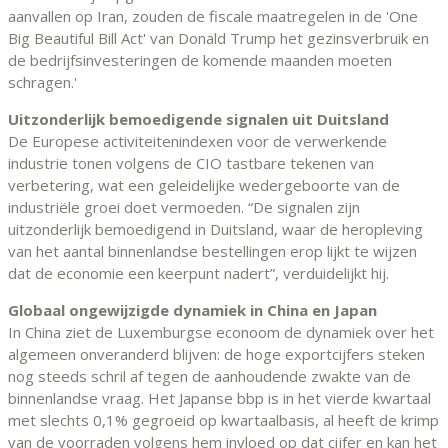
aanvallen op Iran, zouden de fiscale maatregelen in de 'One
Big Beautiful Bill Act' van Donald Trump het gezinsverbruik en
de bedrijfsinvesteringen de komende maanden moeten
schragen.'
Uitzonderlijk bemoedigende signalen uit Duitsland
De Europese activiteitenindexen voor de verwerkende
industrie tonen volgens de CIO tastbare tekenen van
verbetering, wat een geleidelijke wedergeboorte van de
industriële groei doet vermoeden. “De signalen zijn
uitzonderlijk bemoedigend in Duitsland, waar de heropleving
van het aantal binnenlandse bestellingen erop lijkt te wijzen
dat de economie een keerpunt nadert”, verduidelijkt hij.
Globaal ongewijzigde dynamiek in China en Japan
In China ziet de Luxemburgse econoom de dynamiek over het
algemeen onveranderd blijven: de hoge exportcijfers steken
nog steeds schril af tegen de aanhoudende zwakte van de
binnenlandse vraag. Het Japanse bbp is in het vierde kwartaal
met slechts 0,1% gegroeid op kwartaalbasis, al heeft de krimp
van de voorraden volgens hem invloed op dat cijfer en kan het