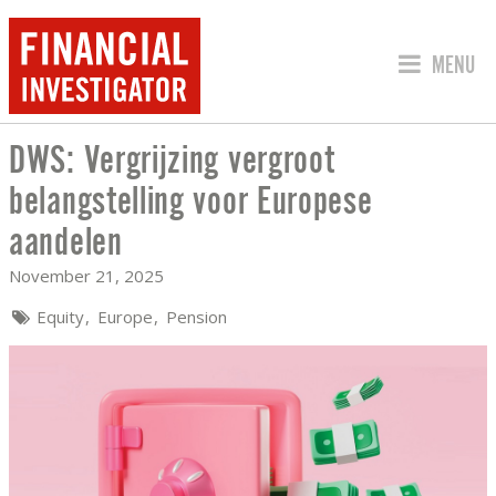
JUMP TO
MENU
DWS: Vergrijzing vergroot
DWS: VERGRIJZING VERGROOT BELAN
belangstelling voor Europese
aandelen
November 21, 2025
Equity
Europe
Pension