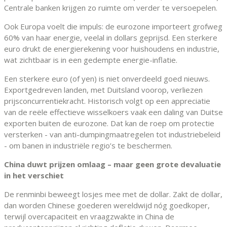
Centrale banken krijgen zo ruimte om verder te versoepelen.
Ook Europa voelt die impuls: de eurozone importeert grofweg
60% van haar energie, veelal in dollars geprijsd. Een sterkere
euro drukt de energierekening voor huishoudens en industrie,
wat zichtbaar is in een gedempte energie-inflatie.
Een sterkere euro (of yen) is niet onverdeeld goed nieuws.
Exportgedreven landen, met Duitsland voorop, verliezen
prijsconcurrentiekracht. Historisch volgt op een appreciatie
van de reële effectieve wisselkoers vaak een daling van Duitse
exporten buiten de eurozone. Dat kan de roep om protectie
versterken - van anti-dumpingmaatregelen tot industriebeleid
- om banen in industriële regio’s te beschermen.
China duwt prijzen omlaag – maar geen grote devaluatie
in het verschiet
De renminbi beweegt losjes mee met de dollar. Zakt de dollar,
dan worden Chinese goederen wereldwijd nóg goedkoper,
terwijl overcapaciteit en vraagzwakte in China de