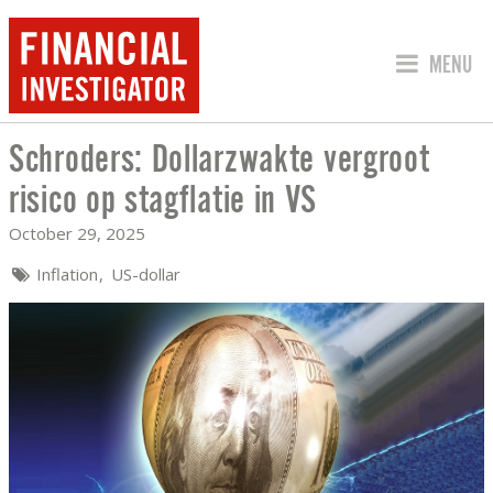
JUMP TO
MENU
Schroders: Dollarzwakte vergroot
SCHRODERS: DOLLARZWAKTE VERGROOT
risico op stagflatie in VS
October 29, 2025
Inflation
US-dollar