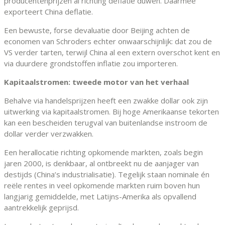
producentenprijzen al richting deflatie duwen. Daarmee
exporteert China deflatie.
Een bewuste, forse devaluatie door Beijing achten de
economen van Schroders echter onwaarschijnlijk: dat zou de
VS verder tarten, terwijl China al een extern overschot kent en
via duurdere grondstoffen inflatie zou importeren.
Kapitaalstromen: tweede motor van het verhaal
Behalve via handelsprijzen heeft een zwakke dollar ook zijn
uitwerking via kapitaalstromen. Bij hoge Amerikaanse tekorten
kan een bescheiden terugval van buitenlandse instroom de
dollar verder verzwakken.
Een herallocatie richting opkomende markten, zoals begin
jaren 2000, is denkbaar, al ontbreekt nu de aanjager van
destijds (China’s industrialisatie). Tegelijk staan nominale én
reële rentes in veel opkomende markten ruim boven hun
langjarig gemiddelde, met Latijns-Amerika als opvallend
aantrekkelijk geprijsd.