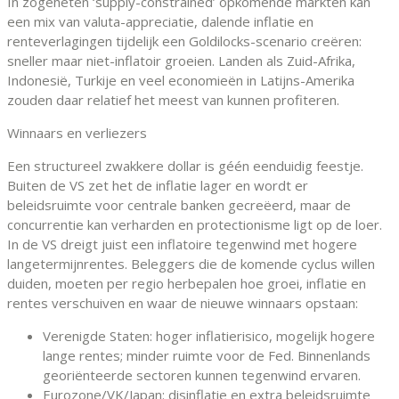
In zogeheten ‘supply-constrained’ opkomende markten kan
een mix van valuta-appreciatie, dalende inflatie en
renteverlagingen tijdelijk een Goldilocks-scenario creëren:
sneller maar niet-inflatoir groeien. Landen als Zuid-Afrika,
Indonesië, Turkije en veel economieën in Latijns-Amerika
zouden daar relatief het meest van kunnen profiteren.
Winnaars en verliezers
Een structureel zwakkere dollar is géén eenduidig feestje.
Buiten de VS zet het de inflatie lager en wordt er
beleidsruimte voor centrale banken gecreëerd, maar de
concurrentie kan verharden en protectionisme ligt op de loer.
In de VS dreigt juist een inflatoire tegenwind met hogere
langetermijnrentes. Beleggers die de komende cyclus willen
duiden, moeten per regio herbepalen hoe groei, inflatie en
rentes verschuiven en waar de nieuwe winnaars opstaan:
Verenigde Staten: hoger inflatierisico, mogelijk hogere
lange rentes; minder ruimte voor de Fed. Binnenlands
georiënteerde sectoren kunnen tegenwind ervaren.
Eurozone/VK/Japan: disinflatie en extra beleidsruimte