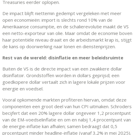
Treasuries eerder oplopen.
De impact blijft niettemin gedempt vergeleken met meer
open economieën: import is slechts rond 10% van de
Amerikaanse consumptie, en de schalierevolutie maakt de VS
een netto-exporteur van olie. Maar omdat de economie boven
haar potentiële niveau draait en de arbeidsmarkt krap is, stijgt
de kans op doorwerking naar lonen en dienstenprijzen.
Rest van de wereld: disinflatie en meer beleidsruimte
Buiten de VS is de directe impact van een zwakkere dollar
disinflatoir. Grondstoffen worden in dollars geprijsd; een
goedkopere dollar vertaalt zich in lagere lokale prijzen voor
energie en voedsel.
Vooral opkomende markten profiteren hiervan, omdat deze
componenten een groot deel van hun CPI uitmaken. Schroders
becijfert dat een 20% lagere dollar ongeveer 1,2 procentpunt
van de EM-voedselinflatie en om en nabij 1,4 procentpunt van
de energie-inflatie kan afhalen; samen bedraagt dat 0,5
procentpunt minder headline-inflatie (vanaf 3,2% in mei 2025).