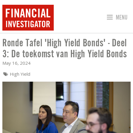
JUMP TO
MENU
Ronde Tafel 'High Yield Bonds' - Deel
RONDE TAFEL 'HIGH YIELD BONDS' - D
3: De toekomst van High Yield Bonds
May 16, 2024
High Yield