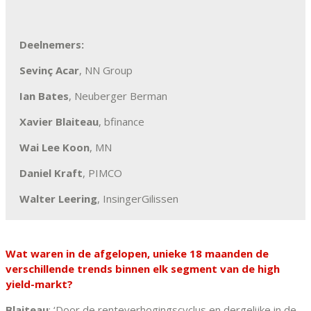
Deelnemers:
Sevinç Acar
, NN Group
Ian Bates
, Neuberger Berman
Xavier Blaiteau
, bfinance
Wai Lee Koon
, MN
Daniel Kraft
, PIMCO
Walter Leering
, InsingerGilissen
Wat waren in de afgelopen, unieke 18 maanden de
verschillende trends binnen elk segment van de high
yield-markt?
Blaiteau
: ‘Door de renteverhogingscyclus en dergelijke in de