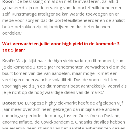
Koon
: ‘De beslissing om al dan niet te investeren, zal altijd
gebaseerd zijn op de ervaring van de portefeuillebeheerder
zelf. Kunstmatige intelligentie kan waarde toevoegen en er
mede voor zorgen dat de portefeuillebeheerder en de analist
beter betrokken zijn bij bedrijven en dus beter kunnen
oordelen.’
Wat verwachten jullie voor high yield in de komende 3
tot 5 jaar?
Kraft
: ‘Als je kijkt naar de high yieldmarkt op dit moment, kun
je de komende 3 tot 5 jaar rendementen verwachten die in de
buurt komen van die van aandelen, maar mogelijk met een
veel lagere neerwaartse volatiliteit. Dus de vooruitzichten
voor high yield zijn op dit moment best aantrekkelijk, vooral als
je je richt op de hoogwaardige delen van de markt.’
Bates
: ‘De Europese high yield-markt heeft de afgelopen vijf
jaar meer over zich heen gekregen dan in bijna elke andere
naoorlogse periode: de oorlog tussen Oekraïne en Rusland,
enorme inflatie, de Covid-pandemie. Ondanks dit alles hebben
we eigenlijk geen stijging van het aantal wanbetalingen gezien.