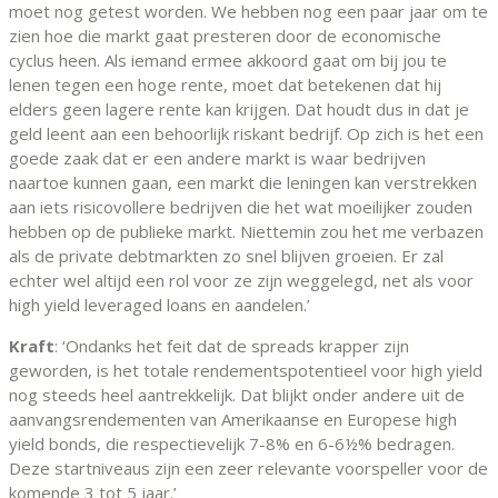
moet nog getest worden. We hebben nog een paar jaar om te
zien hoe die markt gaat presteren door de economische
cyclus heen. Als iemand ermee akkoord gaat om bij jou te
lenen tegen een hoge rente, moet dat betekenen dat hij
elders geen lagere rente kan krijgen. Dat houdt dus in dat je
geld leent aan een behoorlijk riskant bedrijf. Op zich is het een
goede zaak dat er een andere markt is waar bedrijven
naartoe kunnen gaan, een markt die leningen kan verstrekken
aan iets risicovollere bedrijven die het wat moeilijker zouden
hebben op de publieke markt. Niettemin zou het me verbazen
als de private debtmarkten zo snel blijven groeien. Er zal
echter wel altijd een rol voor ze zijn weggelegd, net als voor
high yield leveraged loans en aandelen.’
Kraft
: ‘Ondanks het feit dat de spreads krapper zijn
geworden, is het totale rendementspotentieel voor high yield
nog steeds heel aantrekkelijk. Dat blijkt onder andere uit de
aanvangsrendementen van Amerikaanse en Europese high
yield bonds, die respectievelijk 7-8% en 6-6½% bedragen.
Deze startniveaus zijn een zeer relevante voorspeller voor de
komende 3 tot 5 jaar.’