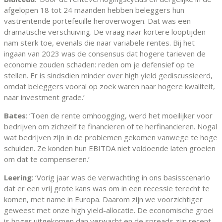
afgelopen 18 tot 24 maanden hebben beleggers hun
vastrentende portefeuille heroverwogen. Dat was een
dramatische verschuiving. De vraag naar kortere looptijden
nam sterk toe, evenals die naar variabele rentes. Bij het
ingaan van 2023 was de consensus dat hogere tarieven de
economie zouden schaden: reden om je defensief op te
stellen. Er is sindsdien minder over high yield gediscussieerd,
omdat beleggers vooral op zoek waren naar hogere kwaliteit,
naar investment grade.’
Bates
: ‘Toen de rente omhoogging, werd het moeilijker voor
bedrijven om zichzelf te financieren of te herfinancieren. Nogal
wat bedrijven zijn in de problemen gekomen vanwege te hoge
schulden. Ze konden hun EBITDA niet voldoende laten groeien
om dat te compenseren.’
Leering
: ‘Vorig jaar was de verwachting in ons basisscenario
dat er een vrij grote kans was om in een recessie terecht te
komen, met name in Europa. Daarom zijn we voorzichtiger
geweest met onze high yield-allocatie. De economische groei
is hoger uitgekomen dan verwacht en de spreads zijn recent