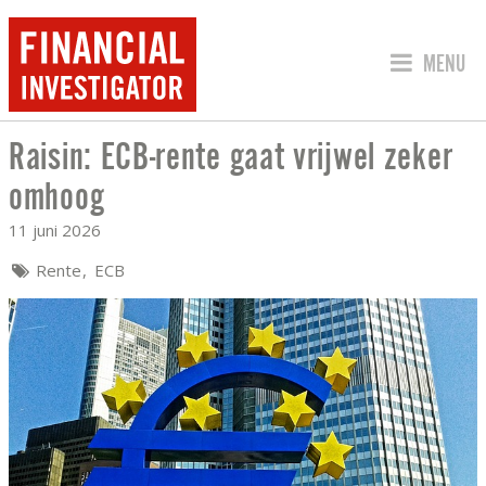
SPRING 
MENU
Raisin: ECB-rente gaat vrijwel zeker
RAISIN: ECB-RENTE GAAT VRIJWEL Z
omhoog
11 juni 2026
Rente
ECB