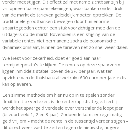
verder meestijgen. Dit effect zal met name zichtbaar zijn bij
vrij opneembare spaarrekeningen, waar banken onder druk
van de markt de tarieven geleidelijk moeten optrekken. De
traditionele grootbanken bewegen door hun enorme
spaartegoeden echter een stuk voorzichtiger mee dan de
uitdagers op de markt. Bovendien is een stijging van de
variabele rentes niet permanent; zodra de economische
dynamiek omslaat, kunnen de tarieven net zo snel weer dalen.
Wie kiest voor zekerheid, doet er goed aan naar
termijndeposito's te kijken. De rentes op deze spaarvorm
liggen inmiddels stabiel boven de 3% per jaar, wat ten
opzichte van de thuisbank al snel ruim 600 euro per jaar extra
kan opleveren.
Een slimme methode om hier nu op in te spelen zonder
flexibiliteit te verliezen, is de rentetrap-strategie: hierbij
wordt het spaargeld verdeeld over verschillende looptijden
(bijvoorbeeld 1, 2 en 3 jaar). Zodoende komt er regelmatig
geld vrij om – mocht de rente in de tussentijd verder stijgen –
dit direct weer vast te zetten tegen de nieuwste, hogere