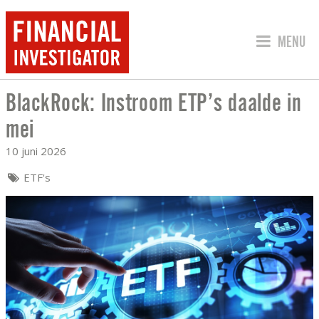
SPRING 
MENU
BlackRock: Instroom ETP’s daalde in
BLACKROCK: INSTROOM ETP’S DAALDE
mei
10 juni 2026
ETF's