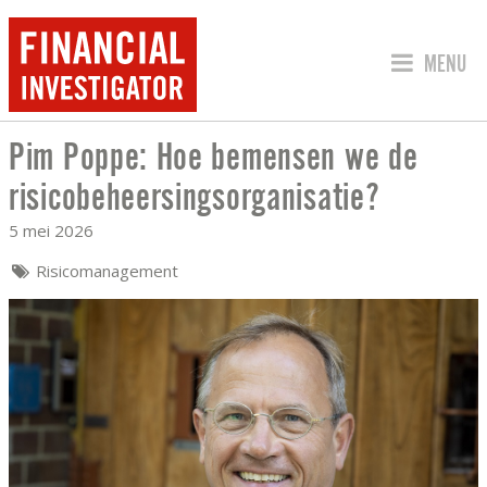
SPRING 
MENU
Pim Poppe: Hoe bemensen we de
PIM POPPE: HOE BEMENSEN WE DE RI
risicobeheersingsorganisatie?
5 mei 2026
Risicomanagement