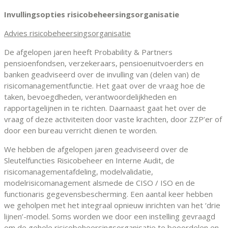
Invullingsopties risicobeheersingsorganisatie
Advies risicobeheersingsorganisatie
De afgelopen jaren heeft Probability & Partners
pensioenfondsen, verzekeraars, pensioenuitvoerders en
banken geadviseerd over de invulling van (delen van) de
risicomanagementfunctie. Het gaat over de vraag hoe de
taken, bevoegdheden, verantwoordelijkheden en
rapportagelijnen in te richten. Daarnaast gaat het over de
vraag of deze activiteiten door vaste krachten, door ZZP’er of
door een bureau verricht dienen te worden.
We hebben de afgelopen jaren geadviseerd over de
Sleutelfuncties Risicobeheer en Interne Audit, de
risicomanagementafdeling, modelvalidatie,
modelrisicomanagement alsmede de CISO / ISO en de
functionaris gegevensbescherming. Een aantal keer hebben
we geholpen met het integraal opnieuw inrichten van het ‘drie
lijnen’-model. Soms worden we door een instelling gevraagd
om de gehele risicobeheersingsorganisatie te beoordelen en