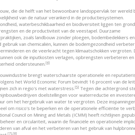
bouw, die de helft van het bewoonbare landoppervlak ter wereld 
nkelijkheid van de natuur verankerd in de productiesystemen.
dheid, waterbeschikbaarheid en biodiversiteit liggen ten grond
ngsten en de productiviteit van de veestapel. Duurzame
praktijken, zoals landbouw zonder ploegen, bodembedekkers en
 gebruik van chemicaliën, kunnen de bodemgezondheid verbeter
 verminderen en de veerkracht tegen klimaatschokken vergroten.
 kunnen ook de inputkosten verlagen, opbrengsten verbeteren en
[4]
erheid ondersteunen.
bouwindustrie brengt waterschaarste operationele en reputatieri
Volgens het World Economic Forum bevindt 16 procent van de krit
[5]
nen zich in regio's met waterstress.
Tegen die achtergrond ste
jnbouwbedrijven doelstellingen voor waterreductie en investere
tuur om het hergebruik van water te vergroten. Deze inspanning
eel om risico's te beperken en de operationele efficiëntie te ver
ional Council on Mining and Metals (ICMM) heeft richtlijnen gepub
eheer en circulariteit, waarin de financiële en operationele impli
deren van afval en het verbeteren van het gebruik van hulpbronn
[7]
,
[8]
zet.