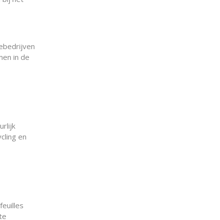
lebedrijven
men in de
rlijk
cling en
feuilles
te