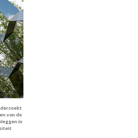
onderzoekt
ren van de
eleggen in
iteit