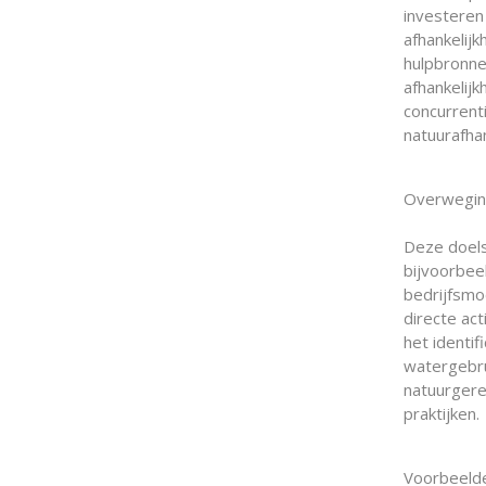
investeren
afhankelij
hulpbronne
afhankelij
concurrent
natuurafha
Overweging
Deze doels
bijvoorbee
bedrijfsmo
directe ac
het identif
watergebru
natuurgere
praktijken.
Voorbeelde