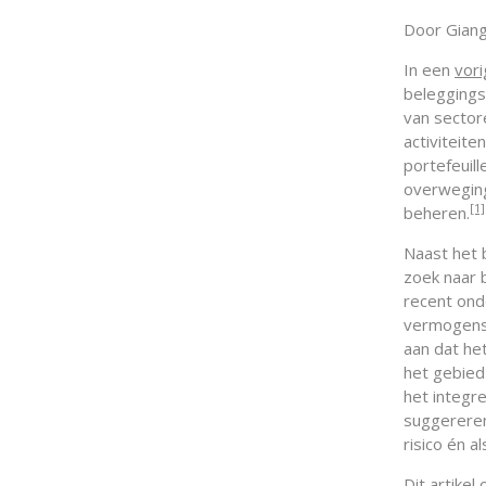
Door Giang
In een
vori
beleggings
van sector
activiteit
portefeuill
overweging
[1]
beheren.
Naast het 
zoek naar 
recent on
vermogensb
aan dat he
het gebied 
het integr
suggereren
risico én a
Dit artike