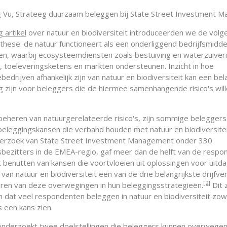
 Vu, Strateeg duurzaam beleggen bij State Street Investment 
g artikel
over natuur en biodiversiteit introduceerden we de vol
these: de natuur functioneert als een onderliggend bedrijfsmiddel
en, waarbij ecosysteemdiensten zoals bestuiving en waterzuiver
en, toeleveringsketens en markten ondersteunen. Inzicht in hoe
ebedrijven afhankelijk zijn van natuur en biodiversiteit kan een bel
 zijn voor beleggers die de hiermee samenhangende risico's wil
beheren van natuurgerelateerde risico's, zijn sommige beleggers
beleggingskansen die verband houden met natuur en biodiversitei
derzoek van State Street Investment Management onder 330
ezitters in de EMEA-regio, gaf meer dan de helft van de respo
t benutten van kansen die voortvloeien uit oplossingen voor uitd
van natuur en biodiversiteit een van de drie belangrijkste drijfve
[2]
eren van deze overwegingen in hun beleggingsstrategieën.
Dit 
 dat veel respondenten beleggen in natuur en biodiversiteit zow
ls een kans zien.
l onderzoekt twee doelstellingen die beleggers kunnen overwegen 