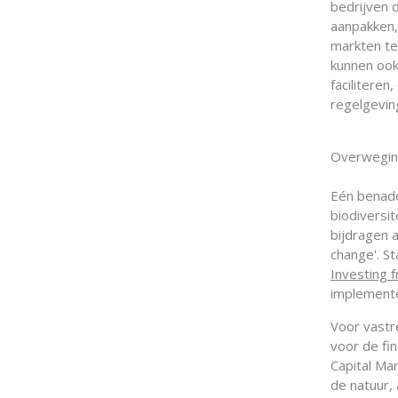
bedrijven d
aanpakken,
markten te
kunnen ook
facilitere
regelgevin
Overweging
Eén benade
biodiversit
bijdragen 
change'. S
Investing 
implemente
Voor vastr
voor de fi
Capital Ma
de natuur, 