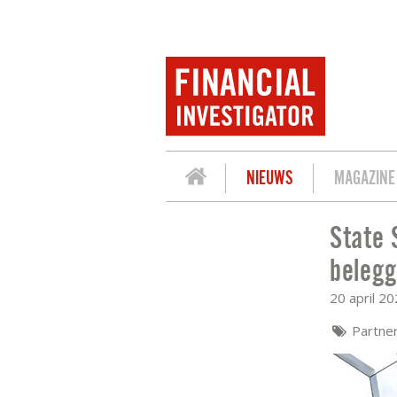
NIEUWS
MAGAZINE
State 
STATE STREET IM: NATUUR EN BIODIV
belegg
20 april 2
Partne