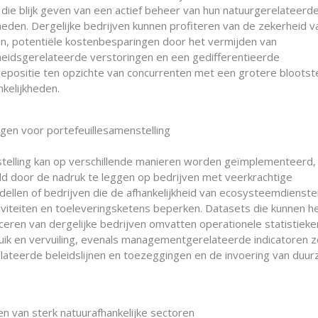
 die blijk geven van een actief beheer van hun natuurgerelateerd
kheden. Dergelijke bedrijven kunnen profiteren van de zekerheid v
n, potentiële kostenbesparingen door het vermijden van
kheidsgerelateerde verstoringen en een gedifferentieerde
iepositie ten opzichte van concurrenten met een grotere blootste
nkelijkheden.
en voor portefeuillesamenstelling
telling kan op verschillende manieren worden geïmplementeerd,
ld door de nadruk te leggen op bedrijven met veerkrachtige
dellen of bedrijven die de afhankelijkheid van ecosysteemdienste
tiviteiten en toeleveringsketens beperken. Datasets die kunnen he
iceren van dergelijke bedrijven omvatten operationele statistiek
ik en vervuiling, evenals managementgerelateerde indicatoren z
lateerde beleidslijnen en toezeggingen en de invoering van duu
n van sterk natuurafhankelijke sectoren