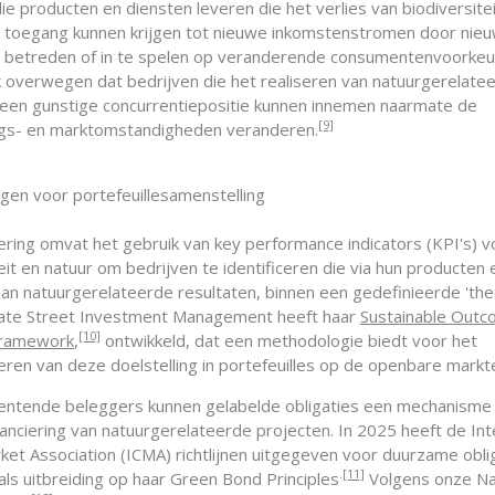
ie producten en diensten leveren die het verlies van biodiversite
 toegang kunnen krijgen tot nieuwe inkomstenstromen door nie
 betreden of in te spelen op veranderende consumentenvoorkeu
 overwegen dat bedrijven die het realiseren van natuurgerelate
n, een gunstige concurrentiepositie kunnen innemen naarmate de
[9]
gs- en marktomstandigheden veranderen.
en voor portefeuillesamenstelling
ring omvat het gebruik van key performance indicators (KPI's) v
eit en natuur om bedrijven te identificeren die via hun producten
aan natuurgerelateerde resultaten, binnen een gedefinieerde 'the
tate Street Investment Management heeft haar
Sustainable Out
[10]
framework
,
ontwikkeld, dat een methodologie biedt voor het
ren van deze doelstelling in portefeuilles op de openbare markt
entende beleggers kunnen gelabelde obligaties een mechanisme
nanciering van natuurgerelateerde projecten. In 2025 heeft de Int
rket Association (ICMA) richtlijnen uitgegeven voor duurzame obli
.
[11]
als uitbreiding op haar Green Bond Principles
Volgens onze Na