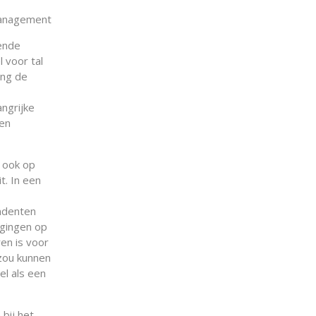
Management
gende
 voor tal
ing de
angrijke
len
 ook op
t. In een
ndenten
agingen op
ren is voor
zou kunnen
el als een
bij het