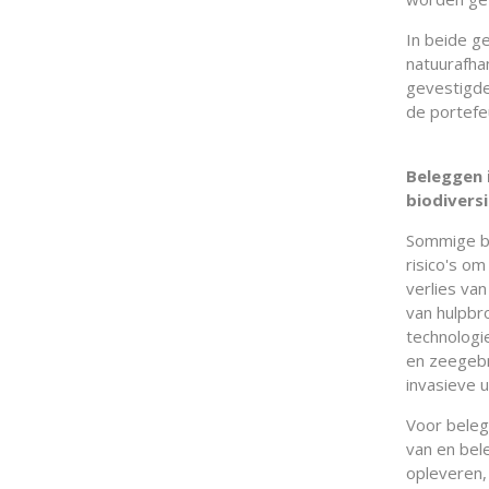
In beide g
natuurafha
gevestigde
de portefeu
Beleggen 
biodivers
Sommige be
risico's o
verlies van
van hulpbr
technologi
en zeegebru
invasieve 
Voor beleg
van en bel
opleveren,