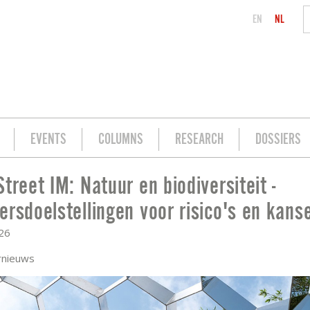
EN
NL
EVENTS
COLUMNS
RESEARCH
DOSSIERS
Street IM: Natuur en biodiversiteit -
ERSITEIT - BELEGGERSDOELSTELLINGEN
ersdoelstellingen voor risico's en kans
026
rnieuws