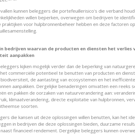
evallen kunnen beleggers die portefeuillerisico's die verband hou
nkelijkheden willen beperken, overwegen om bedrijven te identifi
 praktijken voor hulpbronnenbeheer hebben en deze factoren o
illesamenstelling.
in bedrijven waarvan de producten en diensten het verlies 
iteit aanpakken
leggers kijken mogelijk verder dan de beperking van natuurger
m het commerciële potentieel te benutten van producten en dienst
 biodiversiteit, de aantasting van ecosystemen en het inefficiënt
onnen aanpakken. Dergelijke benaderingen omvatten een reeks s
eën en pakken de oorzaken van natuurverandering aan: veranderin
ik, klimaatverandering, directe exploitatie van hulpbronnen, verv
uitheemse soorten.
gers die kansen uit deze oplossingen willen benutten, kan het ide
eggen in bedrijven die deze oplossingen bieden, duurzame result
 naast financieel rendement. Dergelijke beleggers kunnen overw