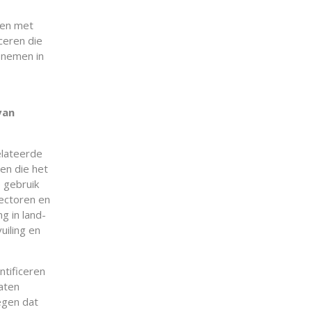
den met
ceren die
pnemen in
van
elateerde
en die het
e gebruik
ectoren en
g in land-
uiling en
ntificeren
aten
egen dat