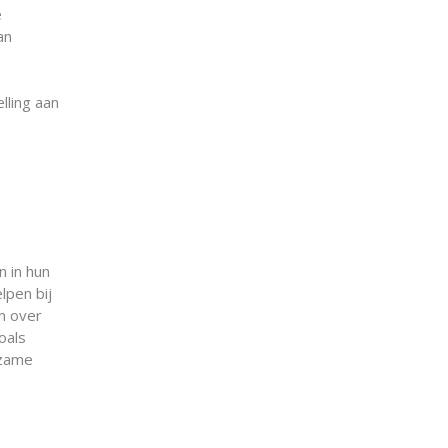
e
an
lling aan
n in hun
lpen bij
en over
oals
rzame