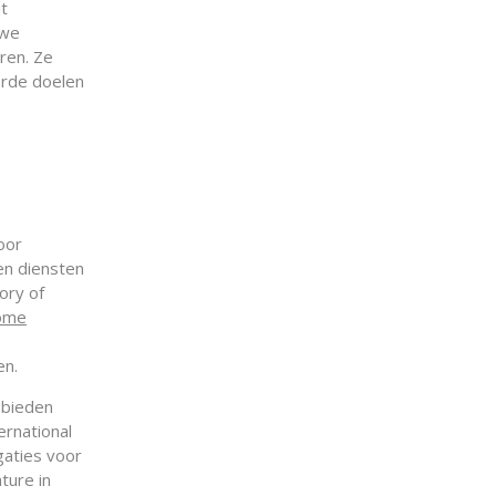
it
uwe
ren. Ze
erde doelen
oor
 en diensten
ory of
come
en.
 bieden
ernational
gaties voor
ture in