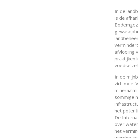
In de land
is de afha
Bodemgezon
gewasopbre
landbeheer
verminderd
afvloeiing
praktijken
voedselzek
In de mijn
zich mee. 
mineraalmij
sommige mi
infrastruc
het potenti
De Internat
over waterb
het vermin
worden ge