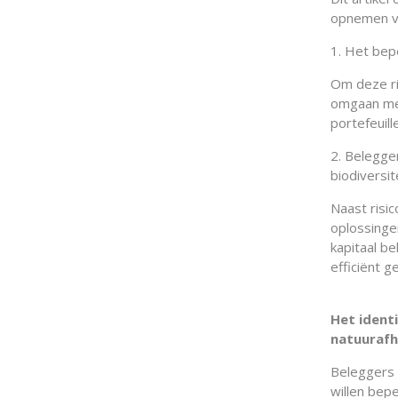
opnemen van
1. Het bep
Om deze ri
omgaan met
portefeuill
2. Belegge
biodiversi
Naast risi
oplossingen
kapitaal b
efficiënt g
Het identi
natuurafh
Beleggers d
willen bepe