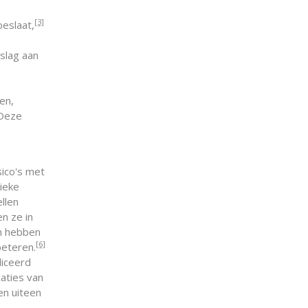
[3]
beslaat,
slag aan
en,
 Deze
sico's met
ieke
llen
n ze in
en hebben
[6]
beteren.
liceerd
caties van
en uiteen