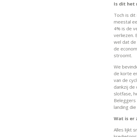
Is dit he
Toch is dit
meestal ee
4% is de v
verliezen.
wel dat de
de economi
stroomt.
We bevinde
de korte e
van de cyc
dankzij de
slotfase, h
Beleggers 
landing die
Wat is er 
Alles lijkt
kredietopsl