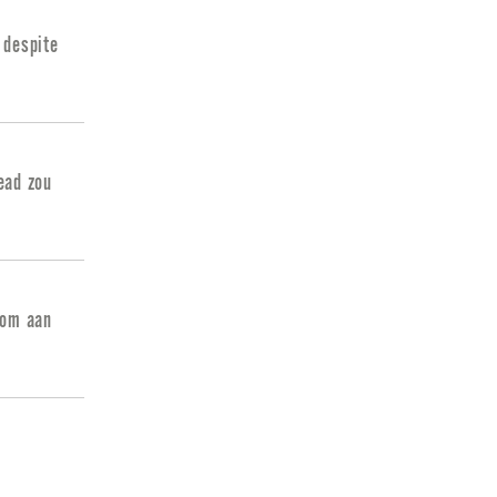
 despite
ead zou
oom aan