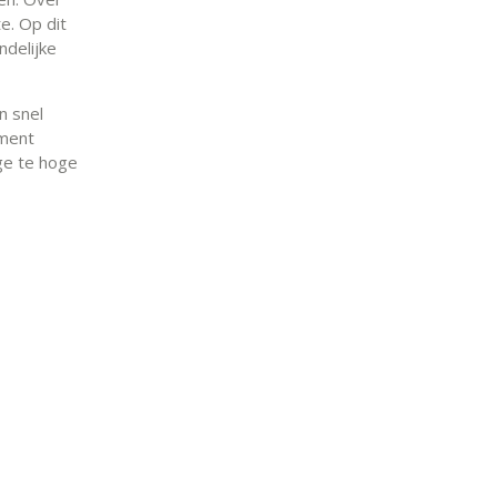
e. Op dit
ndelijke
n snel
oment
ige te hoge