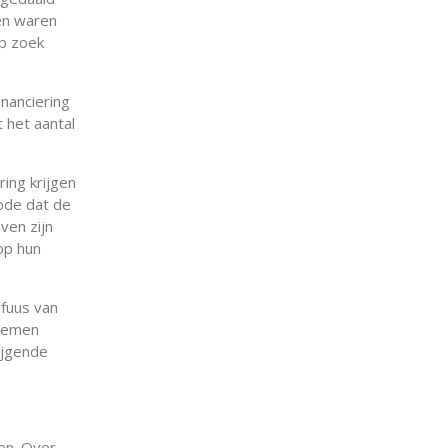
en waren
op zoek
nanciering
 het aantal
ring krijgen
iode dat de
ven zijn
op hun
nfuus van
blemen
ijgende
zen. Over