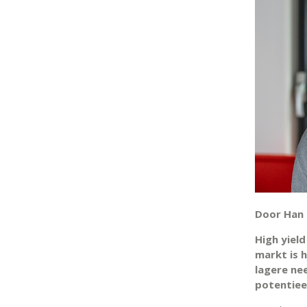
Door Han 
High yiel
markt is 
lagere ne
potentiee