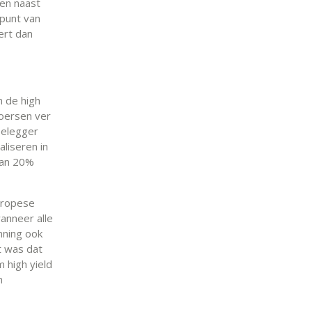
den naast
epunt van
ert dan
n de high
koersen ver
 belegger
aliseren in
 van 20%
uropese
anneer alle
inning ook
t was dat
m high yield
n