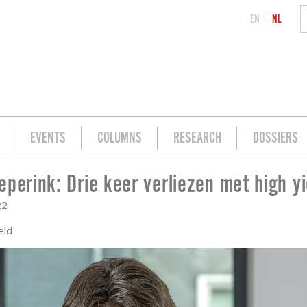
EN
NL
EVENTS
COLUMNS
RESEARCH
DOSSIERS
eperink: Drie keer verliezen met high yi
 MET HIGH YIELD
22
eld