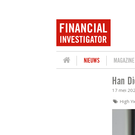
NIEUWS
MAGAZINE
Han Di
HAN DIEPERINK: DRIE KEER VERLIEZEN
17 mei 20
High Yi