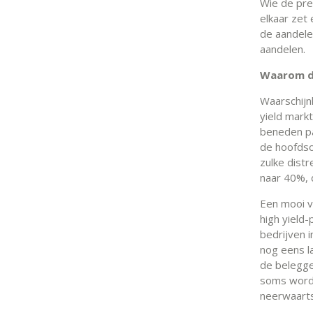
Wie de pre
elkaar zet
de aandele
aandelen.
Waarom do
Waarschijnl
yield markt
beneden par
de hoofdsom
zulke dist
naar 40%, 
Een mooi v
high yield
bedrijven i
nog eens l
de belegger
soms wordt
neerwaarts