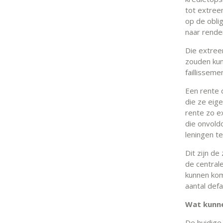
tot extree
op de obli
naar rende
Die extree
zouden kunn
faillissem
Een rente d
die ze eig
rente zo ex
die onvold
leningen te
Dit zijn d
de central
kunnen kom
aantal def
Wat kunn
De huidige 