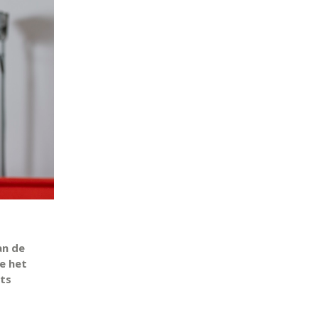
an de
e het
rts