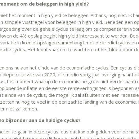
t moment om de beleggen in high yield?
 niet het moment in high yield te beleggen. Althans, nog niet. Ik h
n simpele vuistregel voor beleggen in high yield. Beneden een o
ergoeding over de gehele cyclus te laag om te compenseren voo
 Boven de 4% opslag begint high yield interessant te worden. Be
 variatie in kredietopslagen samenhangt met de kredietcyclus e
sche cyclus. Het loont vaak om te wachten tot het bloed door de
n ons nu aan het einde van de economische cyclus. Een cyclus d
n diepe recessie van 2020, die medio vorig jaar overging naar he
lus, het moment waarop de economische groei niet verder aantro
 oplopende inflatie en de eerste renteverhogingen is begonnen a
et einde van de cyclus, die mogelijk zal afsluiten met een recessie
zetten nu nog te veel in op een zachte landing van de economie.
 er niet zal komen.
zo bijzonder aan de huidige cyclus?
 sneller te gaan in deze cyclus, dus dat kan ook gelden voor de nu 
agen. Het bijzondere dit keer is wel dat de rente op high yield i