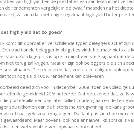
staties van high yield en de prestaties van aandelen in het verle
 en de rendementen vergelijkt in de twaalf maanden na het diept
nmarkt, zal zien dat met enige regelmaat high yield beter preste
et high yield het zo goed?
ijk komt dit doordat er verschillende typen beleggers actief zijn i
. Een traditionele belegger in obligaties vindt het maar niets als 
i staan. Zo’n lage prijs is op zijn minst een sterk signaal dat de
 niet terug zal krijgen. Maar er zijn ook beleggers die zich speci
ressed situaties. Die redeneren dat, zodra een obligatie oploopt
dat toch nog altijd 100% rendement kan opleveren.
oorbeeld deed zich voor in december 2008, toen de volledige E
-portefeuille gemiddeld 20% noteerde. Dat betekende dat, zelfs w
n die portefeuille een dag later failliet zouden gaan en de terugw
ager zou uitkomen dan de historische terugwinning, de kans groo
 zijn of haar geld zou terugkrijgen. Dat laat pas zien hoe extree
 gewaardeerd. Maar bovenal ook hoe er nauwelijks sprake is va
 risico en wel van bizar veel opwaarts potentieel.