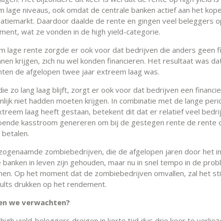
m lage niveaus, ook omdat de centrale banken actief aan het kop
gatiemarkt. Daardoor daalde de rente en gingen veel beleggers 
ment, wat ze vonden in de high yield-categorie.
m lage rente zorgde er ook voor dat bedrijven die anders geen fi
en krijgen, zich nu wel konden financieren. Het resultaat was dat
enten de afgelopen twee jaar extreem laag was.
ie zo lang laag blijft, zorgt er ook voor dat bedrijven een financie
enlijk niet hadden moeten krijgen. In combinatie met de lange per
treem laag heeft gestaan, betekent dit dat er relatief veel bedrij
oende kasstroom genereren om bij de gestegen rente de rente 
 betalen.
e zogenaamde zombiebedrijven, die de afgelopen jaren door het i
e banken in leven zijn gehouden, maar nu in snel tempo in de pro
en. Op het moment dat de zombiebedrijven omvallen, zal het st
aults drukken op het rendement.
en we verwachten?
high yield-beleggers dreigen in korte tijd dus drie keer te verlie