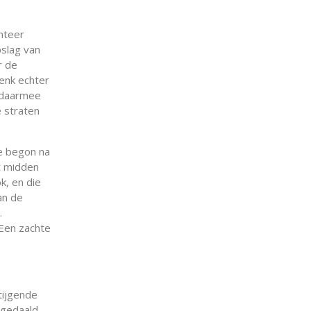
anteer
pslag van
r de
denk echter
n daarmee
 straten
ie begon na
t midden
k, en die
an de
.
 Een zachte
stijgende
s gedaald