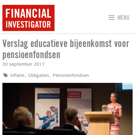
SPRING 
MENU
Verslag educatieve bijeenkomst voor
VERSLAG EDUCATIEVE BIJEENKOMST 
pensioenfondsen
30 september 2017
Inflatie
Obligaties
Pensioenfondsen