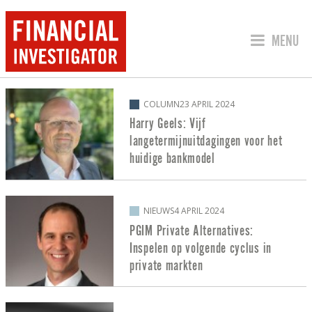
SPRING 
MENU
BERICHTEN OVER PRIVATE DEBT
COLUMN
23 APRIL 2024
Harry Geels: Vijf
langetermijnuitdagingen voor het
huidige bankmodel
NIEUWS
4 APRIL 2024
PGIM Private Alternatives:
Inspelen op volgende cyclus in
private markten