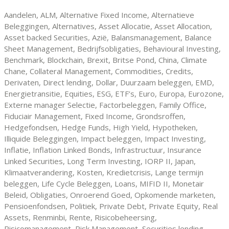
Aandelen, ALM, Alternative Fixed Income, Alternatieve
Beleggingen, Alternatives, Asset Allocatie, Asset Allocation,
Asset backed Securities, Azië, Balansmanagement, Balance
Sheet Management, Bedrijfsobligaties, Behavioural Investing,
Benchmark, Blockchain, Brexit, Britse Pond, China, Climate
Chane, Collateral Management, Commodities, Credits,
Derivaten, Direct lending, Dollar, Duurzaam beleggen, EMD,
Energietransitie, Equities, ESG, ETF’s, Euro, Europa, Eurozone,
Externe manager Selectie, Factorbeleggen, Family Office,
Fiduciair Management, Fixed Income, Grondsroffen,
Hedgefondsen, Hedge Funds, High Yield, Hypotheken,
Illiquide Beleggingen, Impact beleggen, Impact Investing,
Inflatie, Inflation Linked Bonds, Infrastructuur, Insurance
Linked Securities, Long Term Investing, IORP II, Japan,
Klimaatverandering, Kosten, Kredietcrisis, Lange termijn
beleggen, Life Cycle Beleggen, Loans, MIFID II, Monetair
Beleid, Obligaties, Onroerend Goed, Opkomende marketen,
Pensioenfondsen, Politiek, Private Debt, Private Equity, Real
Assets, Renminbi, Rente, Risicobeheersing,
Risicomanagement, Risk Management, Securities lending,