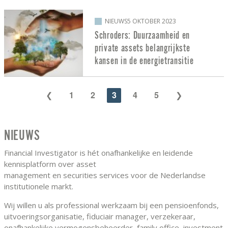
NIEUWS
5 OKTOBER 2023
Schroders: Duurzaamheid en
private assets belangrijkste
kansen in de energietransitie
1
2
3
4
5
NIEUWS
Financial Investigator is hét onafhankelijke en leidende
kennisplatform over asset
management en securities services voor de Nederlandse
institutionele markt.
Wij willen u als professional werkzaam bij een pensioenfonds,
uitvoeringsorganisatie, fiduciair manager, verzekeraar,
onafhankelijke vermogensbeheerder, family office, investment