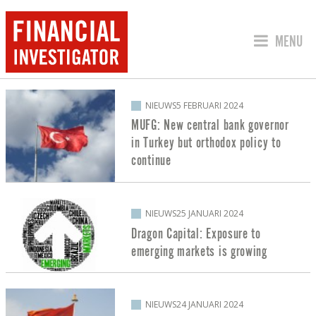
SPRING 
MENU
BERICHTEN OVER OPKOMENDE MARKT
NIEUWS
5 FEBRUARI 2024
MUFG: New central bank governor
in Turkey but orthodox policy to
continue
NIEUWS
25 JANUARI 2024
Dragon Capital: Exposure to
emerging markets is growing
NIEUWS
24 JANUARI 2024