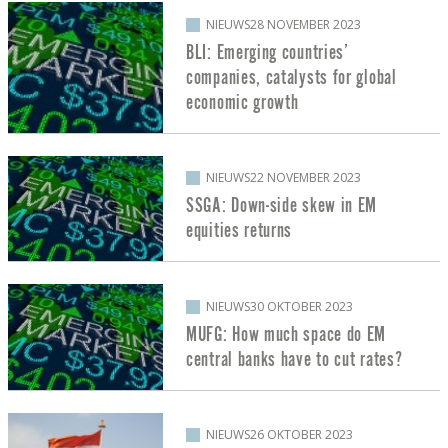
NIEUWS
28 NOVEMBER 2023
BLI: Emerging countries’
companies, catalysts for global
economic growth
NIEUWS
22 NOVEMBER 2023
SSGA: Down-side skew in EM
equities returns
NIEUWS
30 OKTOBER 2023
MUFG: How much space do EM
central banks have to cut rates?
NIEUWS
26 OKTOBER 2023