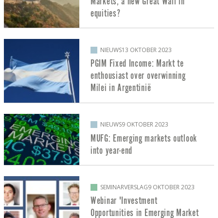
Markets, a new Great Wall in
equities?
NIEUWS
13 OKTOBER 2023
PGIM Fixed Income: Markt te
enthousiast over overwinning
Milei in Argentinië
NIEUWS
9 OKTOBER 2023
MUFG: Emerging markets outlook
into year-end
SEMINARVERSLAG
9 OKTOBER 2023
Webinar 'Investment
Opportunities in Emerging Market