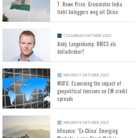
T. Rowe Price: Groeimotor India
trekt beleggers weg uit China
COLUMN
20 OKTOBER 2023
Andy Langenkamp: BRICS als
dollarbreker?
NIEUWS
17 OKTOBER 2023
MUFG: Examining the impact of
geopolitical tensions on EM credit
spreads
NIEUWS
16 OKTOBER 2023
bfinance: 'Ex-China’ Emerging