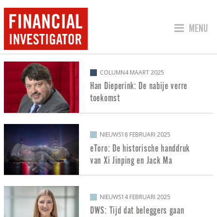
SPRING 
MENU
BERICHTEN OVER ARTIFICIAL INTELLI
COLUMN
4 MAART 2025
Han Dieperink: De nabije verre
toekomst
NIEUWS
18 FEBRUARI 2025
eToro: De historische handdruk
van Xi Jinping en Jack Ma
NIEUWS
14 FEBRUARI 2025
DWS: Tijd dat beleggers gaan