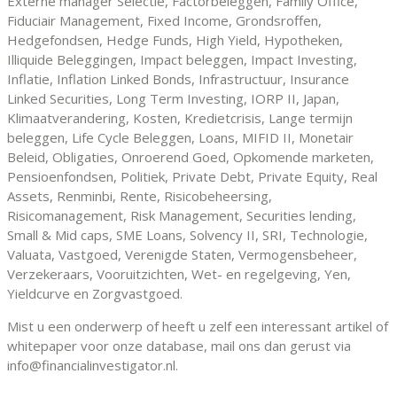
Externe manager Selectie, Factorbeleggen, Family Office,
Fiduciair Management, Fixed Income, Grondsroffen,
Hedgefondsen, Hedge Funds, High Yield, Hypotheken,
Illiquide Beleggingen, Impact beleggen, Impact Investing,
Inflatie, Inflation Linked Bonds, Infrastructuur, Insurance
Linked Securities, Long Term Investing, IORP II, Japan,
Klimaatverandering, Kosten, Kredietcrisis, Lange termijn
beleggen, Life Cycle Beleggen, Loans, MIFID II, Monetair
Beleid, Obligaties, Onroerend Goed, Opkomende marketen,
Pensioenfondsen, Politiek, Private Debt, Private Equity, Real
Assets, Renminbi, Rente, Risicobeheersing,
Risicomanagement, Risk Management, Securities lending,
Small & Mid caps, SME Loans, Solvency II, SRI, Technologie,
Valuata, Vastgoed, Verenigde Staten, Vermogensbeheer,
Verzekeraars, Vooruitzichten, Wet- en regelgeving, Yen,
Yieldcurve en Zorgvastgoed.
Mist u een onderwerp of heeft u zelf een interessant artikel of
whitepaper voor onze database, mail ons dan gerust via
info@financialinvestigator.nl.