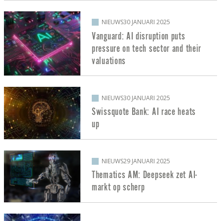
NIEUWS
30 JANUARI 2025
Vanguard: AI disruption puts
pressure on tech sector and their
valuations
NIEUWS
30 JANUARI 2025
Swissquote Bank: AI race heats
up
NIEUWS
29 JANUARI 2025
Thematics AM: Deepseek zet AI-
markt op scherp