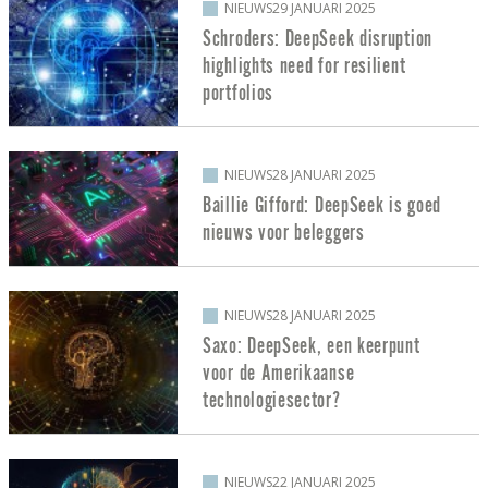
NIEUWS
29 JANUARI 2025
Schroders: DeepSeek disruption
highlights need for resilient
portfolios
NIEUWS
28 JANUARI 2025
Baillie Gifford: DeepSeek is goed
nieuws voor beleggers
NIEUWS
28 JANUARI 2025
Saxo: DeepSeek, een keerpunt
voor de Amerikaanse
technologiesector?
NIEUWS
22 JANUARI 2025