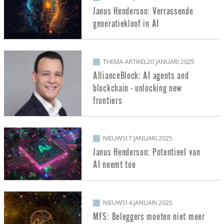
Janus Henderson: Verrassende
generatiekloof in AI
THEMA-ARTIKEL
20 JANUARI 2025
AllianceBlock: AI agents and
blockchain - unlocking new
frontiers
NIEUWS
17 JANUARI 2025
Janus Henderson: Potentieel van
AI neemt toe
NIEUWS
14 JANUARI 2025
MFS: Beleggers moeten niet meer