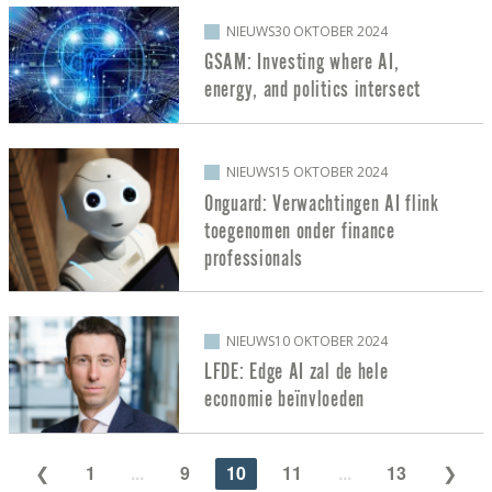
NIEUWS
30 OKTOBER 2024
GSAM: Investing where AI,
energy, and politics intersect
NIEUWS
15 OKTOBER 2024
Onguard: Verwachtingen AI flink
toegenomen onder finance
professionals
NIEUWS
10 OKTOBER 2024
LFDE: Edge AI zal de hele
economie beïnvloeden
1
...
9
10
11
...
13